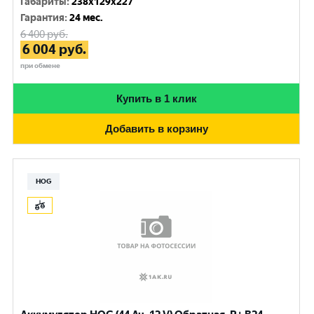
Габариты
:
238x129x227
Гарантия
:
24 мес.
6 400
руб.
6 004
руб.
при обмене
Купить в 1 клик
Добавить в корзину
HOG