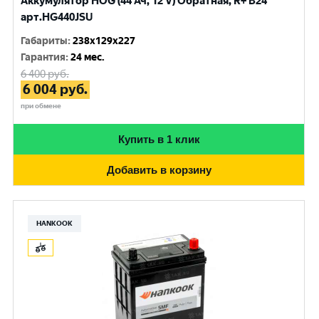
Аккумулятор HOG (44 Ач, 12 V) Обратная, R+ B24
арт.HG440JSU
Габариты
:
238x129x227
Гарантия
:
24 мес.
6 400
руб.
6 004
руб.
при обмене
Купить в 1 клик
Добавить в корзину
HANKOOK