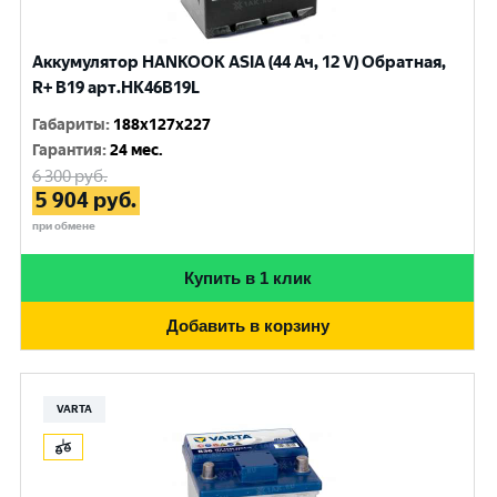
Аккумулятор HANKOOK ASIA (44 Ач, 12 V) Обратная,
R+ B19 арт.HK46B19L
Габариты
:
188x127x227
Гарантия
:
24 мес.
6 300
руб.
5 904
руб.
при обмене
Купить в 1 клик
Добавить в корзину
VARTA