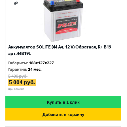
Аккумулятор SOLITE (44 Ач, 12 V) Обратная, R+ B19
арт.44B19L
Габариты
:
188x127x227
Гарантия
:
24 мес.
5 400
руб.
5 004
руб.
при обмене
Купить в 1 клик
Добавить в корзину