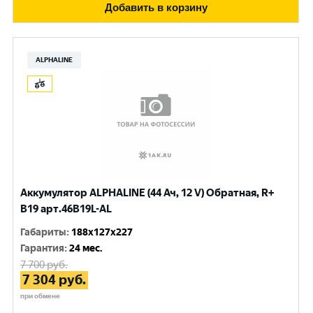
Добавить в корзину
ALPHALINE
Аккумулятор ALPHALINE (44 Ач, 12 V) Обратная, R+
B19 арт.46B19L-AL
Габариты
:
188x127x227
Гарантия
:
24 мес.
7 700
руб.
7 304
руб.
при обмене