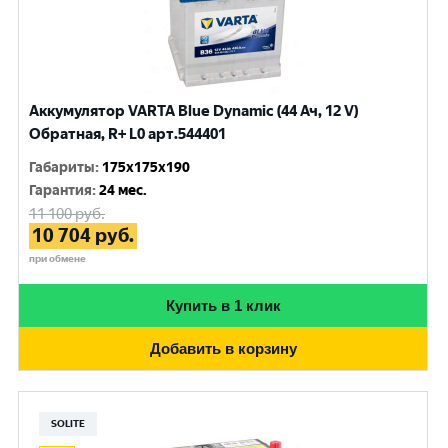
Аккумулятор VARTA Blue Dynamic (44 Ач, 12 V)
Обратная, R+ L0 арт.544401
Габариты
:
175x175x190
Гарантия
:
24 мес.
11 100
руб.
10 704
руб.
при обмене
Купить в 1 клик
Добавить в корзину
SOLITE