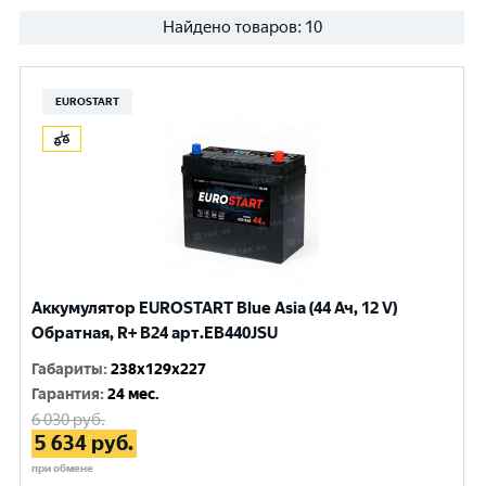
Найдено товаров:
10
EUROSTART
Аккумулятор EUROSTART Blue Asia (44 Ач, 12 V)
Обратная, R+ B24 арт.EB440JSU
Габариты
:
238x129x227
Гарантия
:
24 мес.
6 030
руб.
5 634
руб.
при обмене