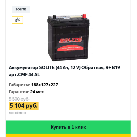
SOLITE
Аккумулятор SOLITE (44 Ач, 12 V) Обратная, R+ B19
арт.CMF 44 AL
Габариты
:
188x127x227
Гарантия
:
24 мес.
5 500
руб.
5 104
руб.
при обмене
Купить в 1 клик