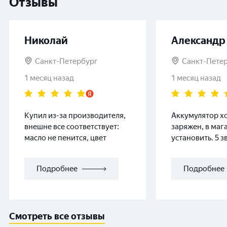
Отзывы
получаете:Быстрый и уверенный
руках и поиске
запуск после зимыЭк
доверьте работ
Николай
Александр
Санкт-Петербург
Санкт-Пете
1 месяц назад
1 месяц назад
Купил из-за производителя,
Аккумулятор х
внешне все соответствует:
заряжен, в маг
масло не пенится, цвет
установить. 5 з
однородный, вязкость на вид
лучшее решение
тоже стабильная.
Подробнее
Подробнее
Посмотрим, как будет в
эксплуатации. Магазину
спасибо за возможность
самовывоза в тот же день.
Смотреть все отзывы