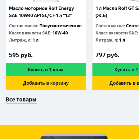
Масло моторное Rolf Energy
1 л Масло Rolf GT 
SAE 10W40 API SL/CF 1 л "12"
(Ж.Б)
Состав масла
:
Полусинтетическое
Состав масла
:
Синте
Класс вязкости SAE
:
10W-40
Класс вязкости SAE
:
Литраж, л
:
1 л
Литраж, л
:
1 л
595
руб.
797
руб.
Купить в 1 клик
Купить в 1
Добавить в корзину
Добавить в 
Все товары