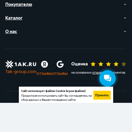
Покупателю
Каталог
О нас
Оценка
1ak-group.com
отзывы
отзывы
на основании
отзывов
647 клиентов
.
Сайт использует файлы Cookie (куки-файлы)
Принять
Продолжая использовать сайт Вы соглашаетесь на
сбор данных о Вашем посещении сайта.
Крупнейшее сообщество
вКонтакте про аккумуляторы
Сообщество в Одноклассниках