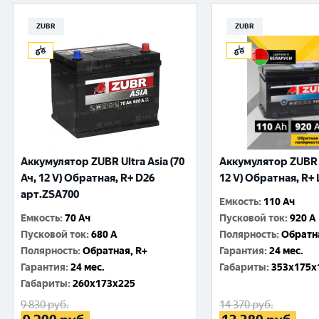
ZUBR
ZUBR
Аккумулятор ZUBR Ultra Asia (70
Аккумулятор ZUBR E
Ач, 12 V) Обратная, R+ D26
12 V) Обратная, R+ 
арт.ZSA700
Емкость
:
110 Ач
Емкость
:
70 Ач
Пусковой ток
:
920 A
Пусковой ток
:
680 A
Полярность
:
Обратн
Полярность
:
Обратная, R+
Гарантия
:
24 мес.
Гарантия
:
24 мес.
Габариты
:
353x175x
Габариты
:
260x173x225
9 830
руб.
14 370
руб.