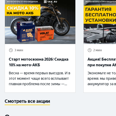
3 мин
2 мин
Старт мотосезона 2026: Скидка
Акция! Беспла
10% на мото-АКБ
при покупке А
Весна — время первых выездов. И в
Экономьте не то
этот момент чаще всего всплывает
время: мы прив
главная проблема после зимы —
аккумулятор за 
мотоцикл не заводится. Чтобы не
автолюбители! 1
тратить время на зарядки и "танцы
уверенность и 
с бубном", подготовьтесь заранее.
покупке любого
Смотреть все акции
🔥 До конца мая — скидка 10% на
бесплатно устан
мото-аккумуляторы. Что вы
автомобиль. Заб