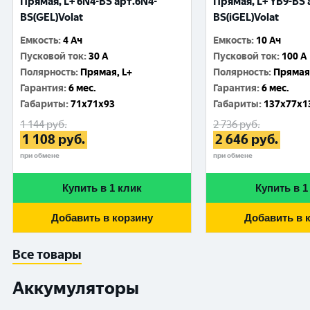
Прямая, L+ 6N4-BS арт.6N4-
Прямая, L+ YB9-BS 
BS(GEL)Volat
BS(iGEL)Volat
Емкость
:
4 Ач
Емкость
:
10 Ач
Пусковой ток
:
30 A
Пусковой ток
:
100 A
Полярность
:
Прямая, L+
Полярность
:
Прямая,
Гарантия
:
6 мес.
Гарантия
:
6 мес.
Габариты
:
71x71x93
Габариты
:
137x77x1
1 144
руб.
2 736
руб.
1 108
руб.
2 646
руб.
при обмене
при обмене
Купить в 1 клик
Купить в 1
Добавить в корзину
Добавить в 
Все товары
Аккумуляторы