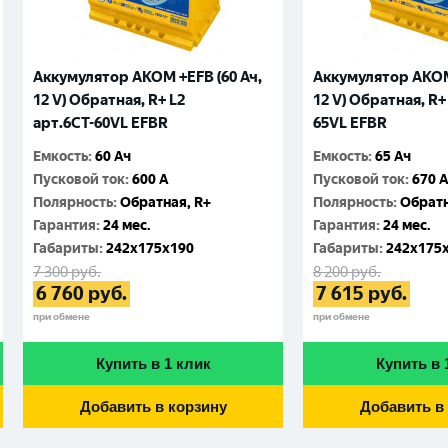
Аккумулятор AKOM +EFB (60 Ач,
Аккумулятор AKOM 
12 V) Обратная, R+ L2
12 V) Обратная, R+
арт.6CТ-60VL EFBR
65VL EFBR
Емкость
:
60 Ач
Емкость
:
65 Ач
Пусковой ток
:
600 A
Пусковой ток
:
670 
Полярность
:
Обратная, R+
Полярность
:
Обратн
Гарантия
:
24 мес.
Гарантия
:
24 мес.
Габариты
:
242x175x190
Габариты
:
242x175
7 300
руб.
8 200
руб.
6 760
руб.
7 615
руб.
при обмене
при обмене
Купить в 1 клик
Купить в 
Добавить в корзину
Добавить в