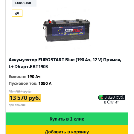
EUROSTART
Аккумулятор EUROSTART Blue (190 Ач, 12 V) Прямая,
L+ D6 арт.EBT1903
Емкость
:
190 Ач
Пусковой ток
:
1050 A
15 280
руб.
13 570
руб.
3 820
руб.
в Сплит
при обмене
Купить в 1 клик
Добавить в корзину