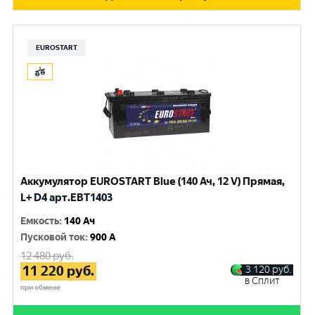
EUROSTART
Аккумулятор EUROSTART Blue (140 Ач, 12 V) Прямая,
L+ D4 арт.EBT1403
Емкость
:
140 Ач
Пусковой ток
:
900 A
12 480
руб.
11 220
руб.
3 120
руб.
в Сплит
при обмене