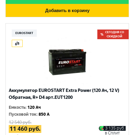
Добавить в корзину
СЕГОДНЯ СО
EUROSTART
СКИДКОЙ
Аккумулятор EUROSTART Extra Power (120 Ач, 12 V)
Обратная, R+ D4 арт.EUT1200
Емкость
:
120 Ач
Пусковой ток
:
850 A
12 540
руб.
11 460
руб.
3 135
руб.
в Сплит