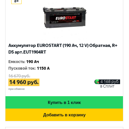
Аккумулятор EUROSTART (190 Ач, 12 V) Обратная, R+
D5 арт.EUT1904RT
Емкость
:
190 Ач
Пусковой ток
:
1150 A
16 670
руб.
14 960
руб.
4 168
руб.
в Сплит
при обмене
Купить в 1 клик
Добавить в корзину