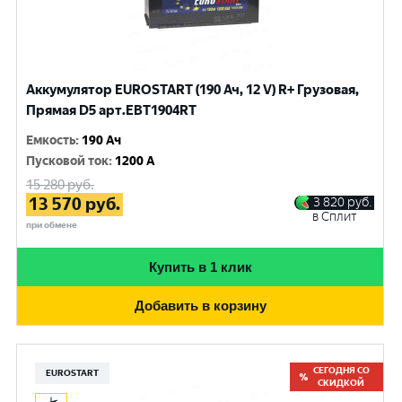
Аккумулятор EUROSTART (190 Ач, 12 V) R+ Грузовая,
Прямая D5 арт.EBT1904RT
Емкость
:
190 Ач
Пусковой ток
:
1200 A
15 280
руб.
13 570
руб.
3 820
руб.
в Сплит
при обмене
Купить в 1 клик
Добавить в корзину
СЕГОДНЯ СО
EUROSTART
СКИДКОЙ