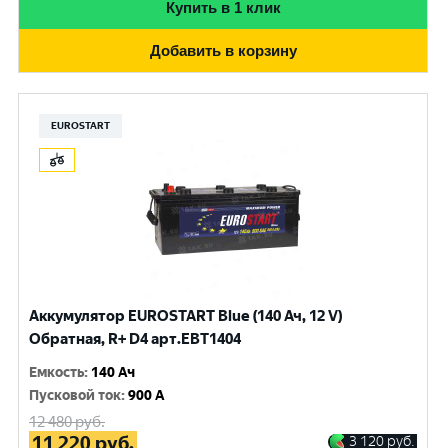
Купить в 1 клик
Добавить в корзину
EUROSTART
Аккумулятор EUROSTART Blue (140 Ач, 12 V)
Обратная, R+ D4 арт.EBT1404
Емкость
:
140 Ач
Пусковой ток
:
900 A
12 480
руб.
11 220
руб.
3 120
руб.