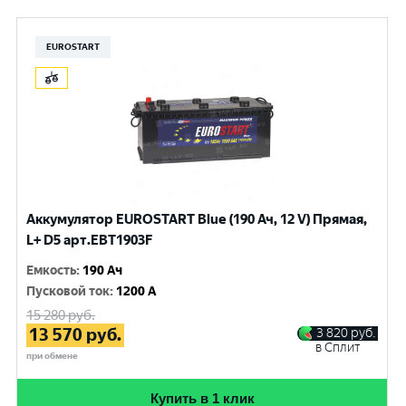
EUROSTART
Аккумулятор EUROSTART Blue (190 Ач, 12 V) Прямая,
L+ D5 арт.EBT1903F
Емкость
:
190 Ач
Пусковой ток
:
1200 A
15 280
руб.
13 570
руб.
3 820
руб.
в Сплит
при обмене
Купить в 1 клик