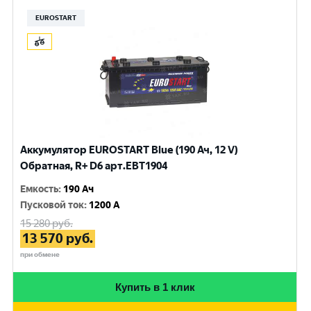
EUROSTART
Аккумулятор EUROSTART Blue (190 Ач, 12 V)
Обратная, R+ D6 арт.EBT1904
Емкость
:
190 Ач
Пусковой ток
:
1200 A
15 280
руб.
13 570
руб.
при обмене
Купить в 1 клик