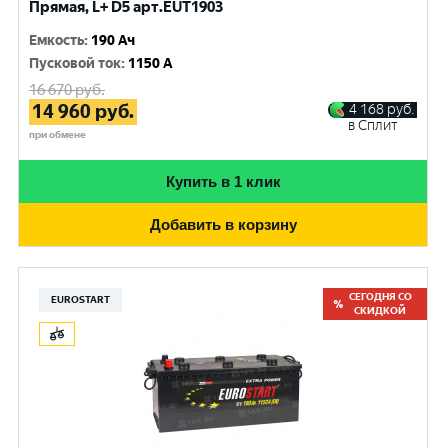
Прямая, L+ D5 арт.EUT1903
Емкость
:
190 Ач
Пусковой ток
:
1150 A
16 670
руб.
14 960
руб.
4 168
руб.
в Сплит
при обмене
Купить в 1 клик
Добавить в корзину
СЕГОДНЯ СО
EUROSTART
СКИДКОЙ