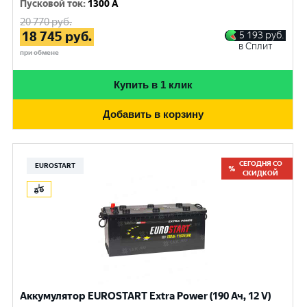
Пусковой ток
:
1300 A
20 770
руб.
18 745
руб.
5 193
руб.
в Сплит
при обмене
Купить в 1 клик
Добавить в корзину
СЕГОДНЯ СО
EUROSTART
СКИДКОЙ
Аккумулятор EUROSTART Extra Power (190 Ач, 12 V)