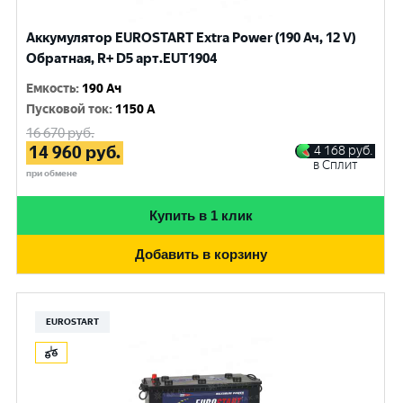
Аккумулятор EUROSTART Extra Power (190 Ач, 12 V)
Обратная, R+ D5 арт.EUT1904
Емкость
:
190 Ач
Пусковой ток
:
1150 A
16 670
руб.
14 960
руб.
4 168
руб.
в Сплит
при обмене
Купить в 1 клик
Добавить в корзину
EUROSTART