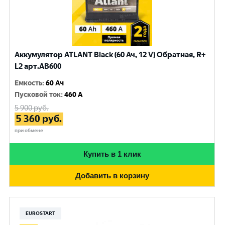
Аккумулятор ATLANT Black (60 Ач, 12 V) Обратная, R+
L2 арт.AB600
Емкость
:
60 Ач
Пусковой ток
:
460 A
5 900
руб.
5 360
руб.
при обмене
Купить в 1 клик
Добавить в корзину
EUROSTART