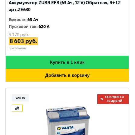
Аккумулятор ZUBR EFB (63 Ач, 12 V) Обратная, R+ L2
арт.ZE630
Емкость
:
63 Ач
Пусковой ток
:
620 A
9 170
руб.
8 603
руб.
при обмене
Купить в 1 клик
Добавить в корзину
СЕГОДНЯ СО
VARTA
СКИДКОЙ