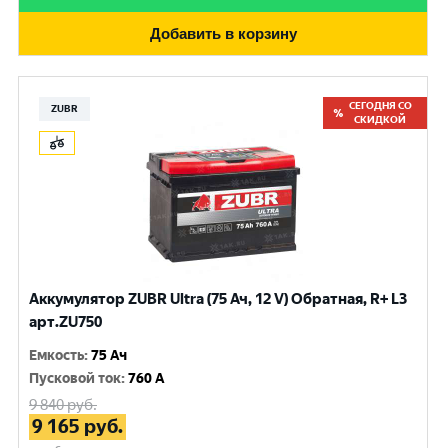
Добавить в корзину
СЕГОДНЯ СО
ZUBR
СКИДКОЙ
Аккумулятор ZUBR Ultra (75 Ач, 12 V) Обратная, R+ L3
арт.ZU750
Емкость
:
75 Ач
Пусковой ток
:
760 A
9 840
руб.
9 165
руб.