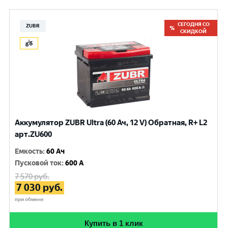
СЕГОДНЯ СО
ZUBR
СКИДКОЙ
Аккумулятор ZUBR Ultra (60 Ач, 12 V) Обратная, R+ L2
арт.ZU600
Емкость
:
60 Ач
Пусковой ток
:
600 A
7 570
руб.
7 030
руб.
при обмене
Купить в 1 клик