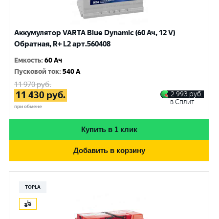
Аккумулятор VARTA Blue Dynamic (60 Ач, 12 V)
Обратная, R+ L2 арт.560408
Емкость
:
60 Ач
Пусковой ток
:
540 A
11 970
руб.
11 430
руб.
2 993
руб.
в Сплит
при обмене
Купить в 1 клик
Добавить в корзину
TOPLA