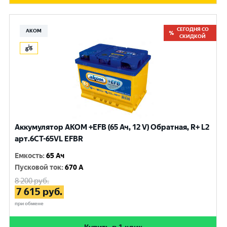
СЕГОДНЯ СО
АКОМ
СКИДКОЙ
Аккумулятор AKOM +EFB (65 Ач, 12 V) Обратная, R+ L2
арт.6CT-65VL EFBR
Емкость
:
65 Ач
Пусковой ток
:
670 A
8 200
руб.
7 615
руб.
при обмене