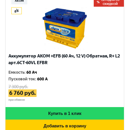
АКОМ
СКИДКОЙ
Аккумулятор AKOM +EFB (60 Ач, 12 V) Обратная, R+ L2
арт.6CТ-60VL EFBR
Емкость
:
60 Ач
Пусковой ток
:
600 A
7 300
руб.
6 760
руб.
при обмене
Купить в 1 клик
Добавить в корзину