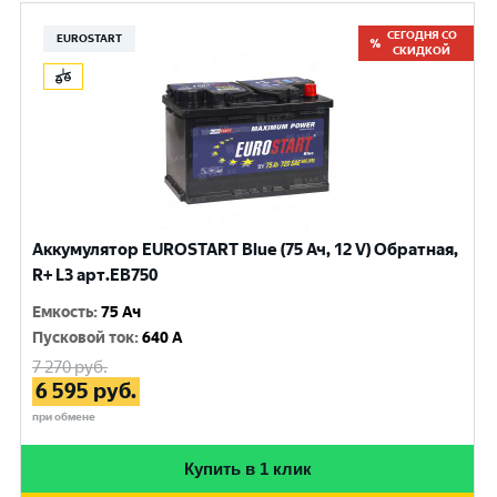
СЕГОДНЯ СО
EUROSTART
СКИДКОЙ
Аккумулятор EUROSTART Blue (75 Ач, 12 V) Обратная,
R+ L3 арт.EB750
Емкость
:
75 Ач
Пусковой ток
:
640 A
7 270
руб.
6 595
руб.
при обмене
Купить в 1 клик