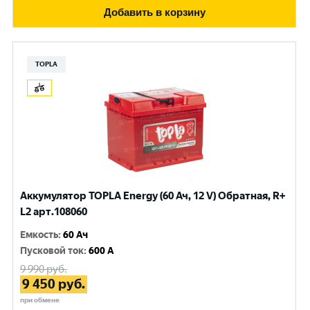
Добавить в корзину
TOPLA
Аккумулятор TOPLA Energy (60 Ач, 12 V) Обратная, R+
L2 арт.108060
Емкость
:
60 Ач
Пусковой ток
:
600 A
9 990
руб.
9 450
руб.
при обмене