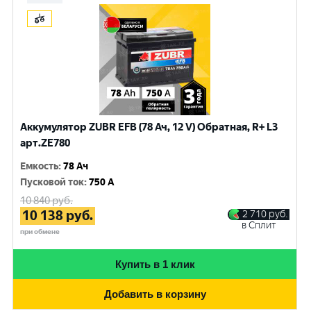
Аккумулятор ZUBR EFB (78 Ач, 12 V) Обратная, R+ L3
арт.ZE780
Емкость
:
78 Ач
Пусковой ток
:
750 A
10 840
руб.
10 138
руб.
2 710
руб.
в Сплит
при обмене
Купить в 1 клик
Добавить в корзину