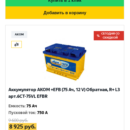
Купить в 1 клик
Добавить в корзину
СЕГОДНЯ СО
АКОМ
СКИДКОЙ
Аккумулятор AKOM +EFB (75 Ач, 12 V) Обратная, R+ L3
арт.6СТ-75VL EFBR
Емкость
:
75 Ач
Пусковой ток
:
750 A
9 600
руб.
8 925
руб.