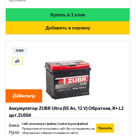
при обмене
Купить в 1 клик
Добавить в корзину
ZUBR
Фильтр
Аккумулятор ZUBR Ultra (55 Ач, 12 V) Обратная, R+ L2
арт.ZU550
Сайт использует файлы Cookie (куки-файлы)
Емкость
:
55 Ач
Принять
Продолжая использовать сайт Вы соглашаетесь на
Пусковой ток
:
530 A
сбор данных о Вашем посещении сайта.