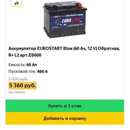
Аккумулятор EUROSTART Blue (60 Ач, 12 V) Обратная,
R+ L2 арт.EB600
Емкость
:
60 Ач
Пусковой ток
:
460 A
5 900
руб.
5 360
руб.
при обмене
Купить в 1 клик
Добавить в корзину