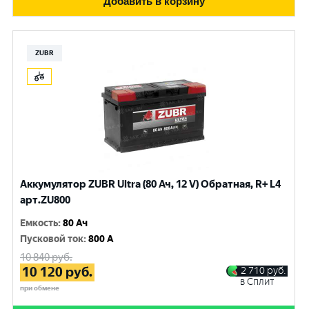
Добавить в корзину
ZUBR
Аккумулятор ZUBR Ultra (80 Ач, 12 V) Обратная, R+ L4
арт.ZU800
Емкость
:
80 Ач
Пусковой ток
:
800 A
10 840
руб.
10 120
руб.
2 710
руб.
в Сплит
при обмене