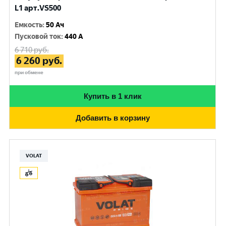
L1 арт.VS500
Емкость
:
50 Ач
Пусковой ток
:
440 A
6 710
руб.
6 260
руб.
при обмене
Купить в 1 клик
Добавить в корзину
VOLAT