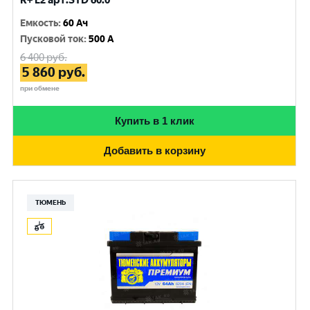
R+ L2 арт.STD 60.0
Емкость
:
60 Ач
Пусковой ток
:
500 A
6 400
руб.
5 860
руб.
при обмене
Купить в 1 клик
Добавить в корзину
ТЮМЕНЬ