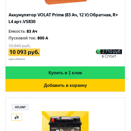
Аккумулятор VOLAT Prime (83 Ач, 12 V) Обратная, R+
L4 арт.VS830
Емкость
:
83 Ач
Пусковой ток
:
800 A
10 840
руб.
10 093
руб.
2 710
руб.
в Сплит
при обмене
Купить в 1 клик
Добавить в корзину
ATLANT