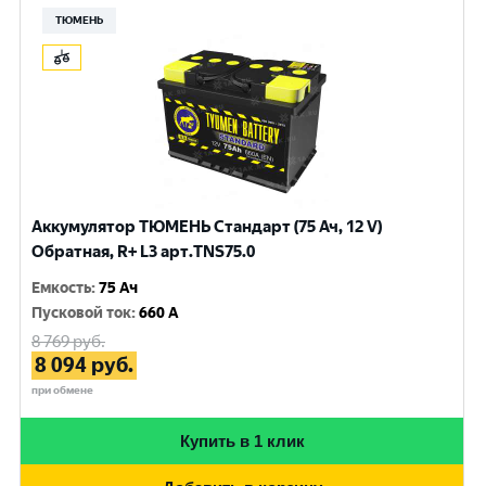
ТЮМЕНЬ
Аккумулятор ТЮМЕНЬ Стандарт (75 Ач, 12 V)
Обратная, R+ L3 арт.TNS75.0
Емкость
:
75 Ач
Пусковой ток
:
660 A
8 769
руб.
8 094
руб.
при обмене
Купить в 1 клик