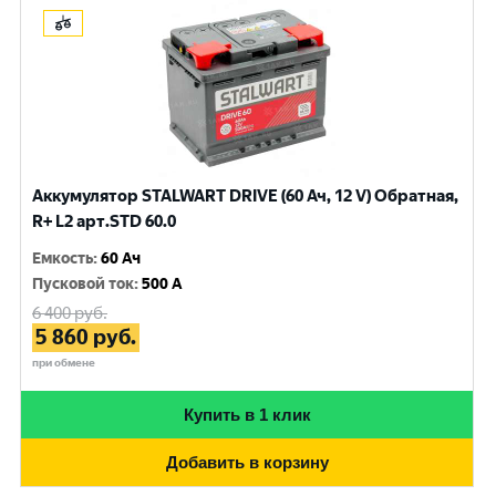
Аккумулятор STALWART DRIVE (60 Ач, 12 V) Обратная,
R+ L2 арт.STD 60.0
Емкость
:
60 Ач
Пусковой ток
:
500 A
6 400
руб.
5 860
руб.
при обмене
Купить в 1 клик
Добавить в корзину