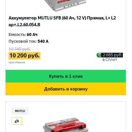
Аккумулятор MUTLU SFB (60 Ач, 12 V) Прямая, L+ L2
арт.L2.60.054.B
Емкость
:
60 Ач
Пусковой ток
:
540 A
10 740
руб.
10 200
руб.
2 685
руб.
в Сплит
при обмене
Купить в 1 клик
Добавить в корзину
MUTLU