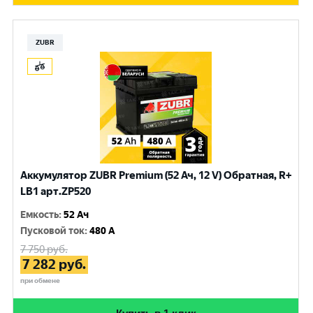
ZUBR
Аккумулятор ZUBR Premium (52 Ач, 12 V) Обратная, R+
LB1 арт.ZP520
Емкость
:
52 Ач
Пусковой ток
:
480 A
7 750
руб.
7 282
руб.
при обмене