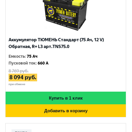
Аккумулятор ТЮМЕНЬ Стандарт (75 Ач, 12 V)
Обратная, R+ L3 арт.TNS75.0
Емкость
:
75 Ач
Пусковой ток
:
660 A
8 769
руб.
8 094
руб.
при обмене
Купить в 1 клик
Добавить в корзину