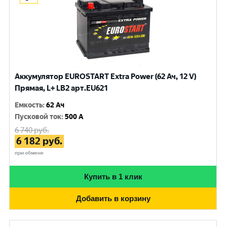
Аккумулятор EUROSTART Extra Power (62 Ач, 12 V)
Прямая, L+ LB2 арт.EU621
Емкость
:
62 Ач
Пусковой ток
:
500 A
6 740
руб.
6 182
руб.
при обмене
Купить в 1 клик
Добавить в корзину