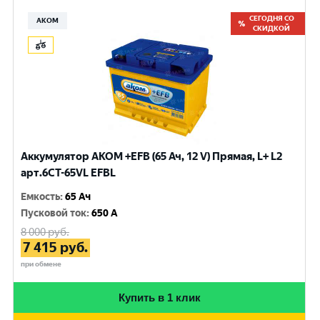
СЕГОДНЯ СО
АКОМ
СКИДКОЙ
Аккумулятор AKOM +EFB (65 Ач, 12 V) Прямая, L+ L2
арт.6СТ-65VL EFBL
Емкость
:
65 Ач
Пусковой ток
:
650 A
8 000
руб.
7 415
руб.
при обмене
Купить в 1 клик