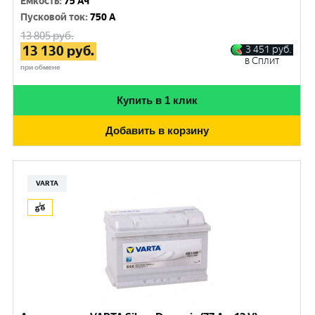
Емкость
:
75 Ач
Пусковой ток
:
750 A
13 805
руб.
13 130
руб.
3 451
руб.
в Сплит
при обмене
Купить в 1 клик
Добавить в корзину
VARTA