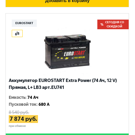
Добавить в корзину
СЕГОДНЯ СО
EUROSTART
СКИДКОЙ
Аккумулятор EUROSTART Extra Power (74 Ач, 12 V)
Прямая, L+ LB3 арт.EU741
Емкость
:
74 Ач
Пусковой ток
:
680 A
8 540
руб.
7 874
руб.
при обмене