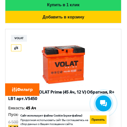
Купить в 1 клик
Добавить в корзину
VOLAT
Фильтр
Аккумулятор VOLAT Prime (45 Ач, 12 V) Обратная, R+
LB1 арт.VS450
Емкость
:
45 Ач
Пусковой ток
:
420 A
Сайт использует файлы Cookie (куки-файлы)
Принять
Продолжая использовать сайт Вы соглашаетесь на
6 500
руб.
сбор данных о Вашем посещении сайта.