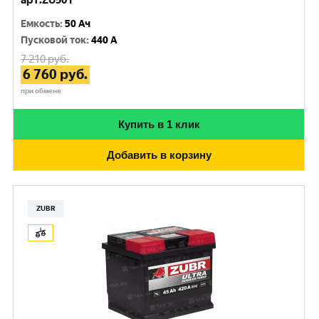
арт.ZU501
Емкость
:
50 Ач
Пусковой ток
:
440 A
7 210
руб.
6 760
руб.
при обмене
Купить в 1 клик
Добавить в корзину
ZUBR