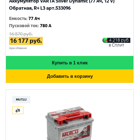
Аккумулятор VARTA Silver Dynamic (77 Ач, 12 V)
Обратная, R+ L3 арт.533096
Емкость
:
77 Ач
Пусковой ток
:
780 A
16 870
руб.
16 177
руб.
4 218
руб.
в Сплит
при обмене
Купить в 1 клик
Добавить в корзину
MUTLU