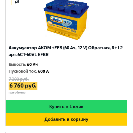
Аккумулятор AKOM +EFB (60 Ач, 12 V) Обратная, R+ L2
арт.6CТ-60VL EFBR
Емкость
:
60 Ач
Пусковой ток
:
600 A
7 300
руб.
6 760
руб.
при обмене
Купить в 1 клик
Добавить в корзину