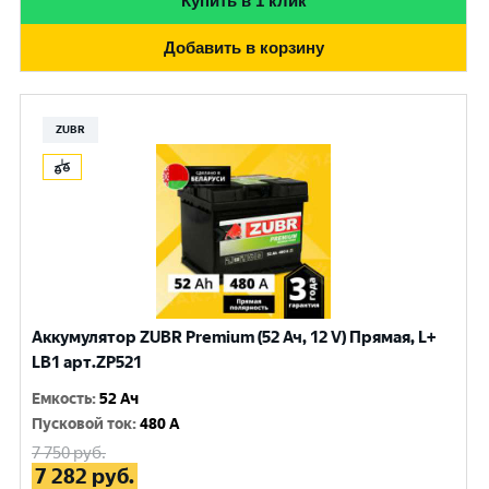
Купить в 1 клик
Добавить в корзину
ZUBR
Аккумулятор ZUBR Premium (52 Ач, 12 V) Прямая, L+
LB1 арт.ZP521
Емкость
:
52 Ач
Пусковой ток
:
480 A
7 750
руб.
7 282
руб.