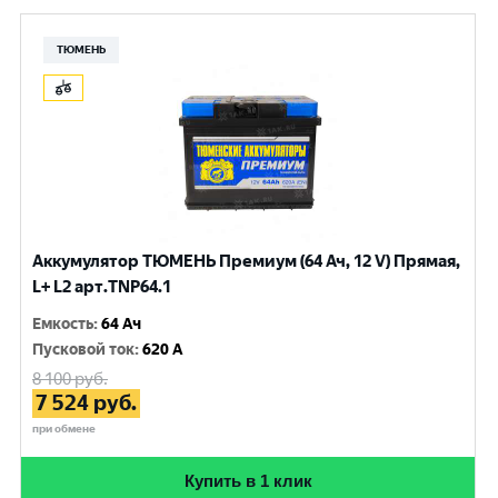
ТЮМЕНЬ
Аккумулятор ТЮМЕНЬ Премиум (64 Ач, 12 V) Прямая,
L+ L2 арт.TNP64.1
Емкость
:
64 Ач
Пусковой ток
:
620 A
8 100
руб.
7 524
руб.
при обмене
Купить в 1 клик