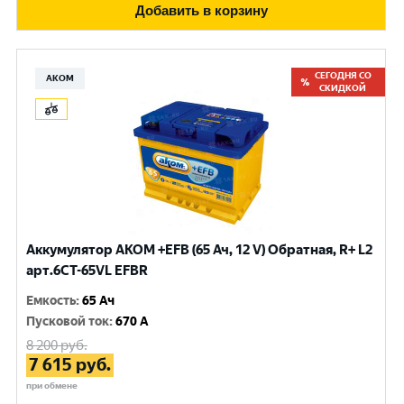
Добавить в корзину
СЕГОДНЯ СО
АКОМ
СКИДКОЙ
Аккумулятор AKOM +EFB (65 Ач, 12 V) Обратная, R+ L2
арт.6CT-65VL EFBR
Емкость
:
65 Ач
Пусковой ток
:
670 A
8 200
руб.
7 615
руб.
при обмене