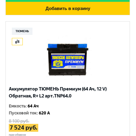
Добавить в корзину
ТЮМЕНЬ
Аккумулятор ТЮМЕНЬ Премиум (64 Ач, 12 V)
Обратная, R+ L2 арт.TNP64.0
Емкость
:
64 Ач
Пусковой ток
:
620 A
8 100
руб.
7 524
руб.
при обмене