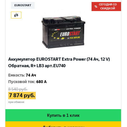
СЕГОДНЯ СО
EUROSTART
СКИДКОЙ
Аккумулятор EUROSTART Extra Power (74 Ач, 12 V)
Обратная, R+ LB3 арт.EU740
Емкость
:
74 Ач
Пусковой ток
:
680 A
8 540
руб.
7 874
руб.
при обмене
Купить в 1 клик