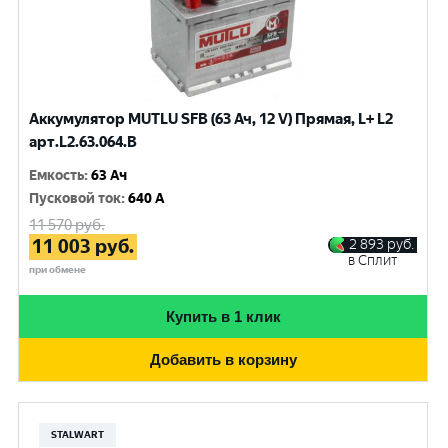
Аккумулятор MUTLU SFB (63 Ач, 12 V) Прямая, L+ L2
арт.L2.63.064.B
Емкость
:
63 Ач
Пусковой ток
:
640 A
11 570
руб.
11 003
руб.
2 893
руб.
в Сплит
при обмене
Купить в 1 клик
Добавить в корзину
STALWART