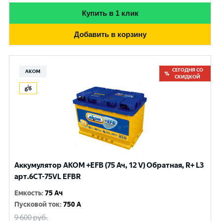
Купить в 1 клик
Добавить в корзину
СЕГОДНЯ СО
АКОМ
СКИДКОЙ
Аккумулятор AKOM +EFB (75 Ач, 12 V) Обратная, R+ L3
арт.6СТ-75VL EFBR
Емкость
:
75 Ач
Пусковой ток
:
750 A
9 600
руб.