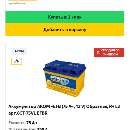
при обмене
Купить в 1 клик
Добавить в корзину
СЕГОДНЯ СО
АКОМ
СКИДКОЙ
Аккумулятор AKOM +EFB (75 Ач, 12 V) Обратная, R+ L3
арт.6СТ-75VL EFBR
Емкость
:
75 Ач
Пусковой ток
:
750 A