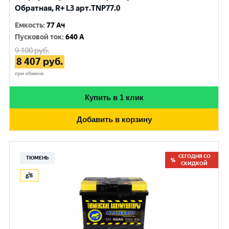
Обратная, R+ L3 арт.TNP77.0
Емкость
:
77 Ач
Пусковой ток
:
640 A
9 100
руб.
8 407
руб.
при обмене
Купить в 1 клик
Добавить в корзину
СЕГОДНЯ СО
ТЮМЕНЬ
СКИДКОЙ