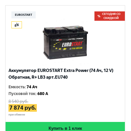
СЕГОДНЯ СО
EUROSTART
СКИДКОЙ
Аккумулятор EUROSTART Extra Power (74 Ач, 12 V)
Обратная, R+ LB3 арт.EU740
Емкость
:
74 Ач
Пусковой ток
:
680 A
8 540
руб.
7 874
руб.
при обмене
Купить в 1 клик