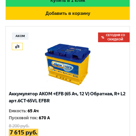
Купить в 1 клик
Добавить в корзину
СЕГОДНЯ СО
АКОМ
СКИДКОЙ
Аккумулятор AKOM +EFB (65 Ач, 12 V) Обратная, R+ L2
арт.6CT-65VL EFBR
Емкость
:
65 Ач
Пусковой ток
:
670 A
8 200
руб.
7 615
руб.