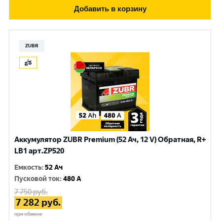
Добавить в корзину
ZUBR
Аккумулятор ZUBR Premium (52 Ач, 12 V) Обратная, R+
LB1 арт.ZP520
Емкость
:
52 Ач
Пусковой ток
:
480 A
7 750
руб.
7 282
руб.
при обмене