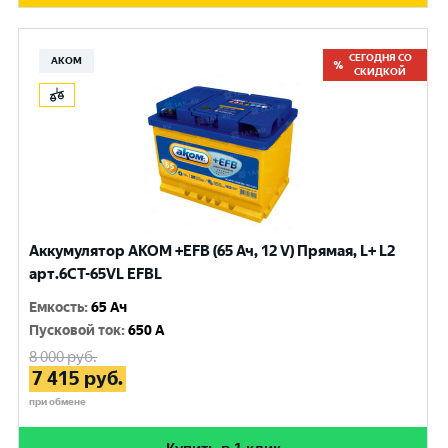
СЕГОДНЯ СО
АКОМ
СКИДКОЙ
Аккумулятор AKOM +EFB (65 Ач, 12 V) Прямая, L+ L2
арт.6СТ-65VL EFBL
Емкость
:
65 Ач
Пусковой ток
:
650 A
8 000
руб.
7 415
руб.
при обмене