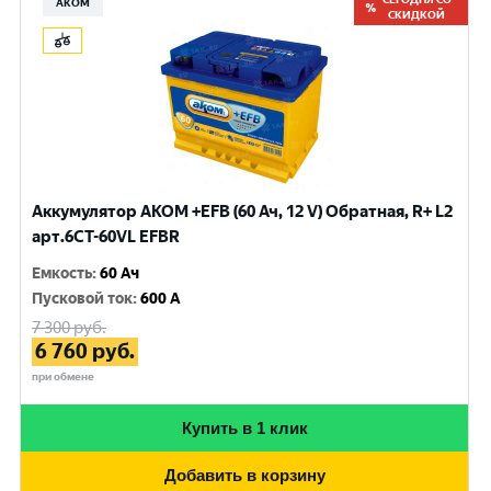
АКОМ
СКИДКОЙ
Аккумулятор AKOM +EFB (60 Ач, 12 V) Обратная, R+ L2
арт.6CТ-60VL EFBR
Емкость
:
60 Ач
Пусковой ток
:
600 A
7 300
руб.
6 760
руб.
при обмене
Купить в 1 клик
Добавить в корзину