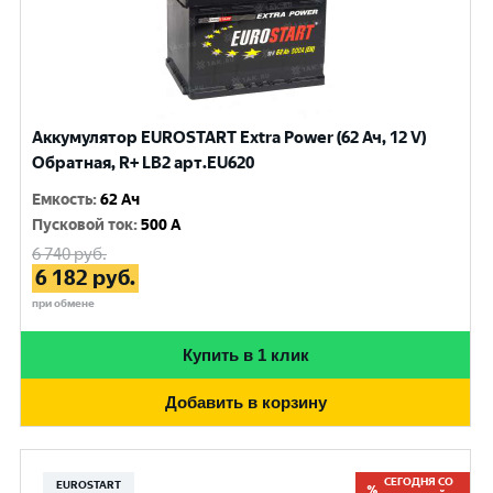
Аккумулятор EUROSTART Extra Power (62 Ач, 12 V)
Обратная, R+ LB2 арт.EU620
Емкость
:
62 Ач
Пусковой ток
:
500 A
6 740
руб.
6 182
руб.
при обмене
Купить в 1 клик
Добавить в корзину
СЕГОДНЯ СО
EUROSTART