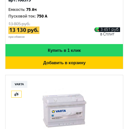
арт.108375
Емкость
:
75 Ач
Пусковой ток
:
750 A
13 805
руб.
13 130
руб.
3 451
руб.
в Сплит
при обмене
Купить в 1 клик
Добавить в корзину
VARTA