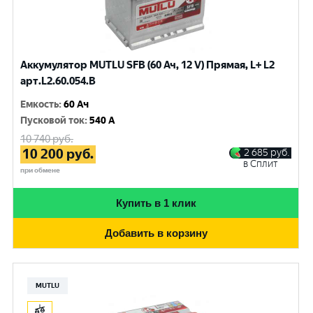
Аккумулятор MUTLU SFB (60 Ач, 12 V) Прямая, L+ L2
арт.L2.60.054.B
Емкость
:
60 Ач
Пусковой ток
:
540 A
10 740
руб.
10 200
руб.
2 685
руб.
в Сплит
при обмене
Купить в 1 клик
Добавить в корзину
MUTLU