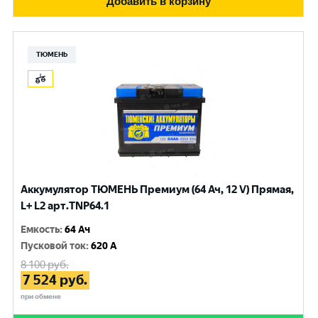
Добавить в корзину
ТЮМЕНЬ
Аккумулятор ТЮМЕНЬ Премиум (64 Ач, 12 V) Прямая,
L+ L2 арт.TNP64.1
Емкость
:
64 Ач
Пусковой ток
:
620 A
8 100
руб.
7 524
руб.
при обмене