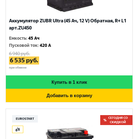
Аккумулятор ZUBR Ultra (45 Ач, 12 V) Обратная, R+ L1
арт.ZU450
Емкость
:
45 Ач
Пусковой ток
:
420 A
6 940
руб.
6 535
руб.
при обмене
Купить в 1 клик
Добавить в корзину
СЕГОДНЯ СО
EUROSTART
СКИДКОЙ