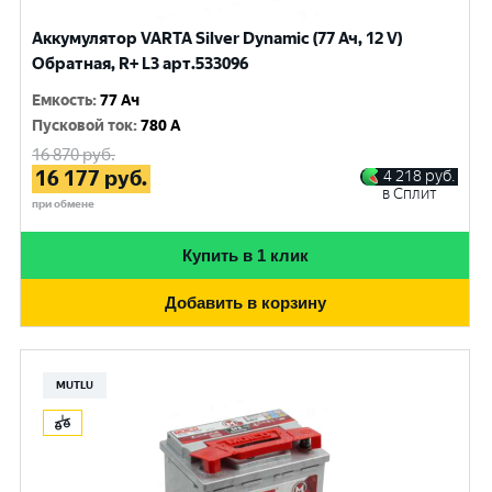
Аккумулятор VARTA Silver Dynamic (77 Ач, 12 V)
Обратная, R+ L3 арт.533096
Емкость
:
77 Ач
Пусковой ток
:
780 A
16 870
руб.
16 177
руб.
4 218
руб.
в Сплит
при обмене
Купить в 1 клик
Добавить в корзину
MUTLU