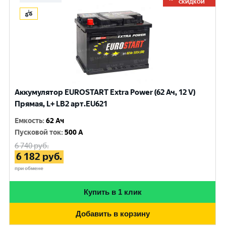
СКИДКОЙ
Аккумулятор EUROSTART Extra Power (62 Ач, 12 V)
Прямая, L+ LB2 арт.EU621
Емкость
:
62 Ач
Пусковой ток
:
500 A
6 740
руб.
6 182
руб.
при обмене
Купить в 1 клик
Добавить в корзину