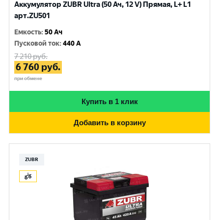
Аккумулятор ZUBR Ultra (50 Ач, 12 V) Прямая, L+ L1
арт.ZU501
Емкость
:
50 Ач
Пусковой ток
:
440 A
7 210
руб.
6 760
руб.
при обмене
Купить в 1 клик
Добавить в корзину
ZUBR