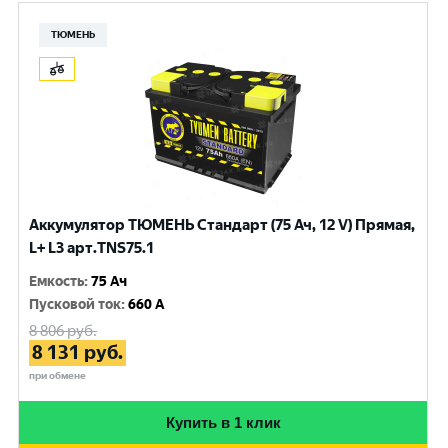
ТЮМЕНЬ
Аккумулятор ТЮМЕНЬ Стандарт (75 Ач, 12 V) Прямая,
L+ L3 арт.TNS75.1
Емкость
:
75 Ач
Пусковой ток
:
660 A
8 806
руб.
8 131
руб.
при обмене
Купить в 1 клик