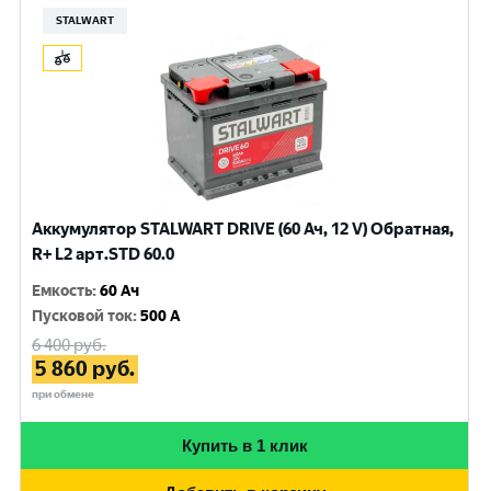
STALWART
Аккумулятор STALWART DRIVE (60 Ач, 12 V) Обратная,
R+ L2 арт.STD 60.0
Емкость
:
60 Ач
Пусковой ток
:
500 A
6 400
руб.
5 860
руб.
при обмене
Купить в 1 клик