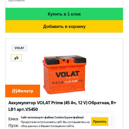
при обмене
Купить в 1 клик
Добавить в корзину
VOLAT
Фильтр
Аккумулятор VOLAT Prime (45 Ач, 12 V) Обратная, R+
LB1 арт.VS450
Сайт использует файлы Cookie (куки-файлы)
Емкость
:
45 Ач
Принять
Продолжая использовать сайт Вы соглашаетесь на
Пусковой ток
:
420 A
сбор данных о Вашем посещении сайта.