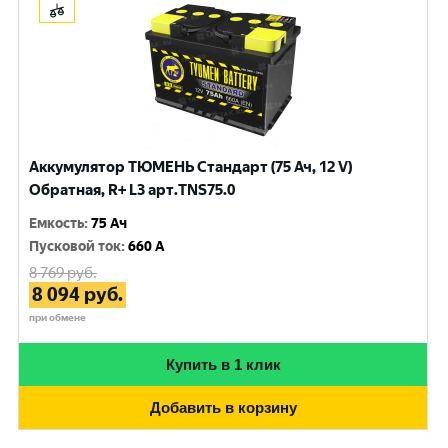
Аккумулятор ТЮМЕНЬ Стандарт (75 Ач, 12 V)
Обратная, R+ L3 арт.TNS75.0
Емкость
:
75 Ач
Пусковой ток
:
660 A
8 769
руб.
8 094
руб.
при обмене
Купить в 1 клик
Добавить в корзину