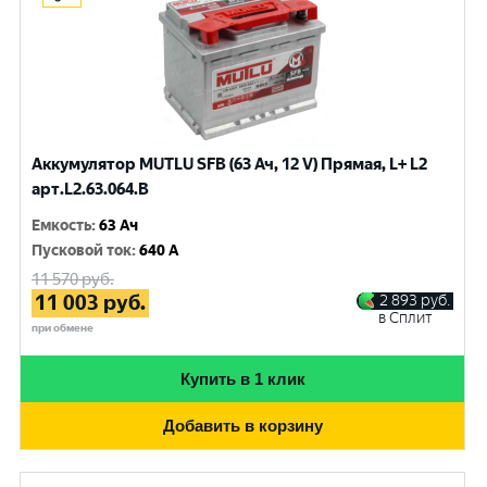
Аккумулятор MUTLU SFB (63 Ач, 12 V) Прямая, L+ L2
арт.L2.63.064.B
Емкость
:
63 Ач
Пусковой ток
:
640 A
11 570
руб.
11 003
руб.
2 893
руб.
в Сплит
при обмене
Купить в 1 клик
Добавить в корзину