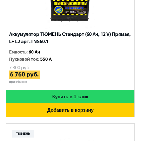
Аккумулятор ТЮМЕНЬ Стандарт (60 Ач, 12 V) Прямая,
L+ L2 арт.TNS60.1
Емкость
:
60 Ач
Пусковой ток
:
550 A
7 300
руб.
6 760
руб.
при обмене
Купить в 1 клик
Добавить в корзину
ТЮМЕНЬ