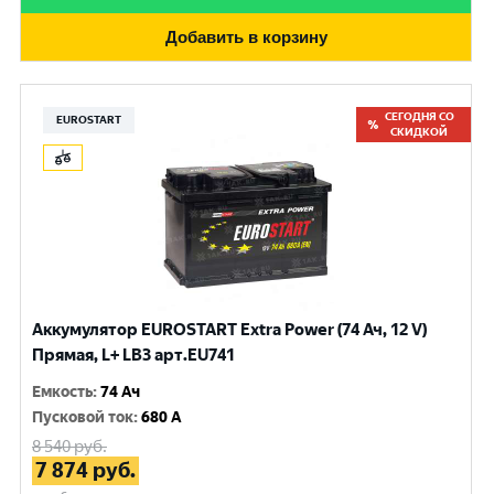
Добавить в корзину
СЕГОДНЯ СО
EUROSTART
СКИДКОЙ
Аккумулятор EUROSTART Extra Power (74 Ач, 12 V)
Прямая, L+ LB3 арт.EU741
Емкость
:
74 Ач
Пусковой ток
:
680 A
8 540
руб.
7 874
руб.