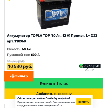
Аккумулятор TOPLA TOP (60 Ач, 12 V) Прямая, L+ D23
арт.118960
Емкость
:
60 Ач
Пусковой ток
:
600 A
11 070
руб.
10 530
руб.
2 768
руб.
в Сплит
при обмене
Фильтр
Купить в 1 клик
Добавить в корзину
Сайт использует файлы Cookie (куки-файлы)
Принять
Продолжая использовать сайт Вы соглашаетесь на
сбор данных о Вашем посещении сайта.