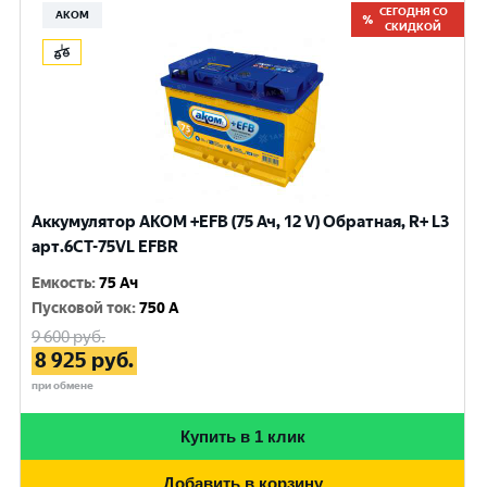
СЕГОДНЯ СО
АКОМ
СКИДКОЙ
Аккумулятор AKOM +EFB (75 Ач, 12 V) Обратная, R+ L3
арт.6СТ-75VL EFBR
Емкость
:
75 Ач
Пусковой ток
:
750 A
9 600
руб.
8 925
руб.
при обмене
Купить в 1 клик
Добавить в корзину