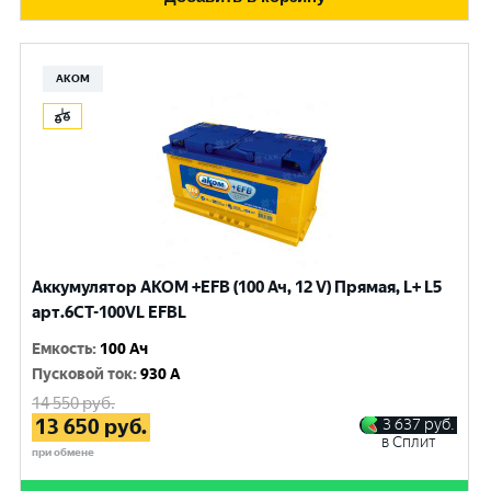
АКОМ
Аккумулятор AKOM +EFB (100 Ач, 12 V) Прямая, L+ L5
арт.6СТ-100VL EFBL
Емкость
:
100 Ач
Пусковой ток
:
930 A
14 550
руб.
13 650
руб.
3 637
руб.
в Сплит
при обмене