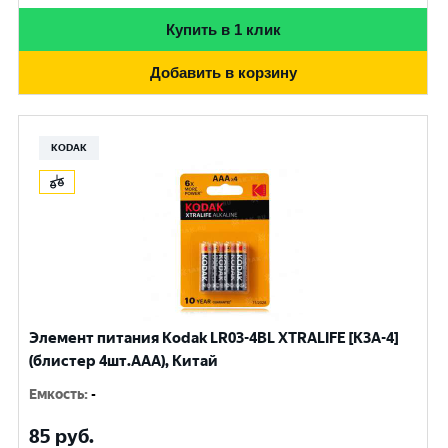
Купить в 1 клик
Добавить в корзину
KODAK
Элемент питания Kodak LR03-4BL XTRALIFE [K3A-4]
(блистер 4шт.AАА), Китай
Емкость
:
-
85
руб.