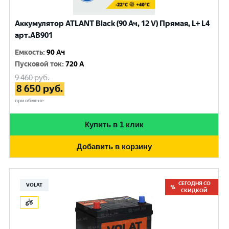
Аккумулятор ATLANT Black (90 Ач, 12 V) Прямая, L+ L4
арт.AB901
Емкость
:
90 Ач
Пусковой ток
:
720 A
9 460
руб.
8 650
руб.
при обмене
Купить в 1 клик
Добавить в корзину
СЕГОДНЯ СО
VOLAT
СКИДКОЙ