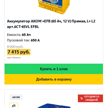
Аккумулятор AKOM +EFB (65 Ач, 12 V) Прямая, L+ L2
арт.6СТ-65VL EFBL
Емкость
:
65 Ач
Пусковой ток
:
650 A
8 000
руб.
7 415
руб.
при обмене
Купить в 1 клик
Добавить в корзину
СЕГОДНЯ СО
АКОМ
СКИДКОЙ