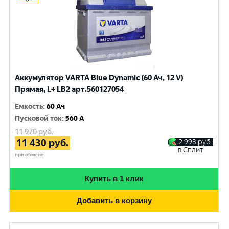
Аккумулятор VARTA Blue Dynamic (60 Ач, 12 V)
Прямая, L+ LB2 арт.560127054
Емкость
:
60 Ач
Пусковой ток
:
560 A
11 970
руб.
11 430
руб.
2 993
руб.
в Сплит
при обмене
Купить в 1 клик
Добавить в корзину