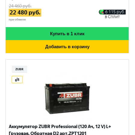
24 460
руб.
22 480
руб.
6 115
руб.
в Сплит
при обмене
Купить в 1 клик
Добавить в корзину
ZUBR
Аккумулятор ZUBR Professional (120 Ач, 12 V) L+
Грузовая, Обратная D2 арт.ZPT1201