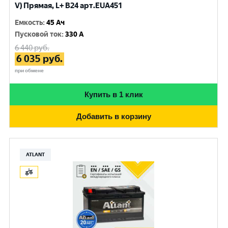
V) Прямая, L+ B24 арт.EUA451
Емкость
:
45 Ач
Пусковой ток
:
330 A
6 440
руб.
6 035
руб.
при обмене
Купить в 1 клик
Добавить в корзину
ATLANT