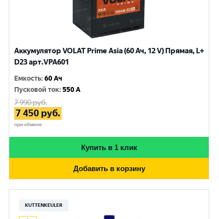
Аккумулятор VOLAT Prime Asia (60 Ач, 12 V) Прямая, L+
D23 арт.VPA601
Емкость
:
60 Ач
Пусковой ток
:
550 A
7 990
руб.
7 450
руб.
при обмене
Купить в 1 клик
Добавить в корзину
KUTTENKEULER