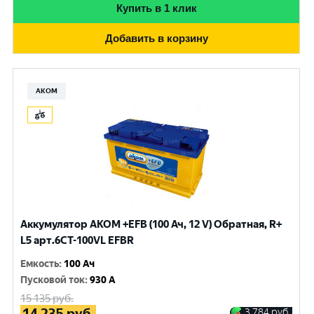
Купить в 1 клик
Добавить в корзину
АКОМ
Аккумулятор AKOM +EFB (100 Ач, 12 V) Обратная, R+
L5 арт.6СТ-100VL EFBR
Емкость
:
100 Ач
Пусковой ток
:
930 A
15 135
руб.
14 235
руб.
3 784
руб.