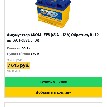
Аккумулятор AKOM +EFB (65 Ач, 12 V) Обратная, R+ L2
арт.6CT-65VL EFBR
Емкость
:
65 Ач
Пусковой ток
:
670 A
8 200
руб.
7 615
руб.
при обмене
Купить в 1 клик
Добавить в корзину