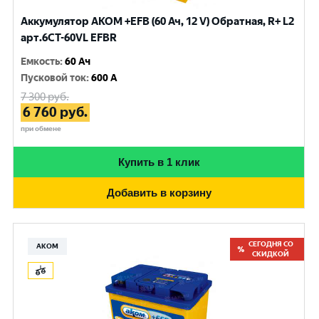
Аккумулятор AKOM +EFB (60 Ач, 12 V) Обратная, R+ L2
арт.6CТ-60VL EFBR
Емкость
:
60 Ач
Пусковой ток
:
600 A
7 300
руб.
6 760
руб.
при обмене
Купить в 1 клик
Добавить в корзину
СЕГОДНЯ СО
АКОМ
СКИДКОЙ