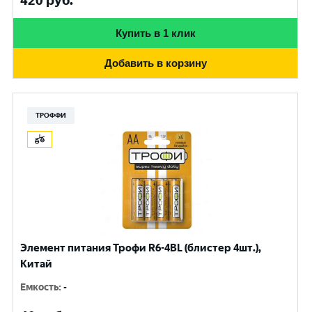
420
руб.
Купить в 1 клик
Добавить в корзину
ТРОФФИ
Элемент питания Трофи R6-4BL (блистер 4шт.),
Китай
Емкость
:
-