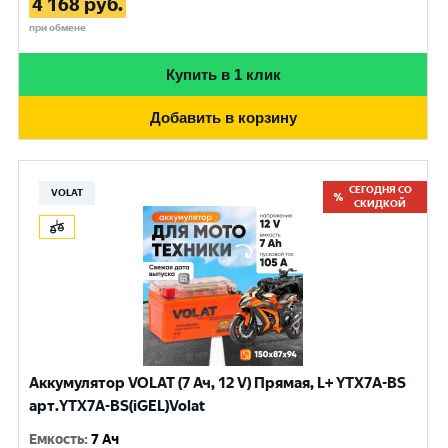
4 168
руб.
при обмене
Купить в 1 клик
Добавить в корзину
СЕГОДНЯ СО
VOLAT
СКИДКОЙ
Аккумулятор VOLAT (7 Ач, 12 V) Прямая, L+ YTX7A-BS
арт.YTX7A-BS(iGEL)Volat
Емкость
:
7 Ач