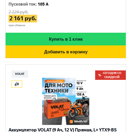
Пусковой ток
:
105 A
2 224
руб.
2 161
руб.
при обмене
Купить в 1 клик
Добавить в корзину
СЕГОДНЯ СО
VOLAT
СКИДКОЙ
Аккумулятор VOLAT (9 Ач, 12 V) Прямая, L+ YTX9-BS