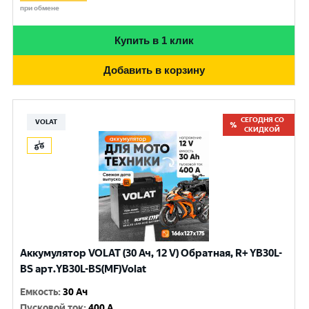
при обмене
Купить в 1 клик
Добавить в корзину
СЕГОДНЯ СО
VOLAT
СКИДКОЙ
Аккумулятор VOLAT (30 Ач, 12 V) Обратная, R+ YB30L-
BS арт.YB30L-BS(MF)Volat
Емкость
:
30 Ач
Пусковой ток
:
400 A