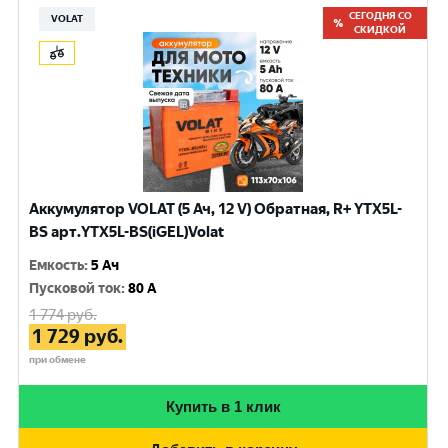
СЕГОДНЯ СО
VOLAT
СКИДКОЙ
Аккумулятор VOLAT (5 Ач, 12 V) Обратная, R+ YTX5L-
BS арт.YTX5L-BS(iGEL)Volat
Емкость
:
5 Ач
Пусковой ток
:
80 A
1 774
руб.
1 729
руб.
при обмене
Купить в 1 клик