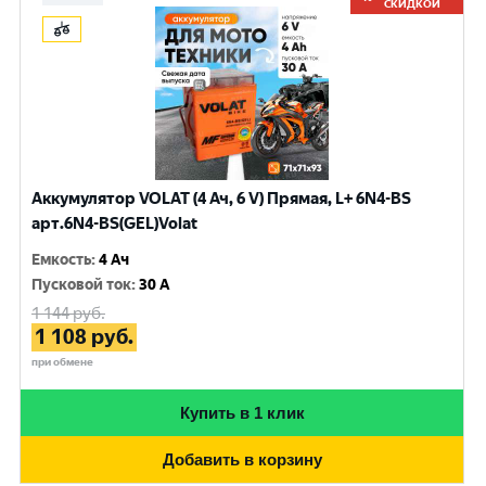
СКИДКОЙ
Аккумулятор VOLAT (4 Ач, 6 V) Прямая, L+ 6N4-BS
арт.6N4-BS(GEL)Volat
Емкость
:
4 Ач
Пусковой ток
:
30 A
1 144
руб.
1 108
руб.
при обмене
Купить в 1 клик
Добавить в корзину