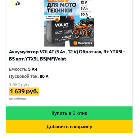
Аккумулятор VOLAT (5 Ач, 12 V) Обратная, R+ YTX5L-
BS арт.YTX5L-BS(MF)Volat
Емкость
:
5 Ач
Пусковой ток
:
80 A
1 684
руб.
1 639
руб.
при обмене
Купить в 1 клик
Добавить в корзину