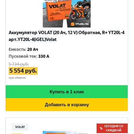
Аккумулятор VOLAT (20 Ач, 12 V) Обратная, R+ YT20L-4
арт.YT20L-4(iGEL)Volat
Емкость
:
20 Ач
Пусковой ток
:
330 A
5 734
руб.
5 554
руб.
при обмене
Купить в 1 клик
Добавить в корзину
СЕГОДНЯ СО
VOLAT
СКИДКОЙ