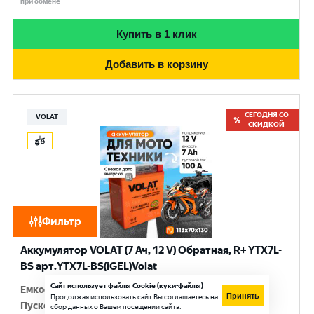
при обмене
Купить в 1 клик
Добавить в корзину
СЕГОДНЯ СО
VOLAT
СКИДКОЙ
Фильтр
Аккумулятор VOLAT (7 Ач, 12 V) Обратная, R+ YTX7L-
BS арт.YTX7L-BS(iGEL)Volat
Сайт использует файлы Cookie (куки-файлы)
Емкость
:
7 Ач
Принять
Продолжая использовать сайт Вы соглашаетесь на
Пусковой ток
:
100 A
сбор данных о Вашем посещении сайта.