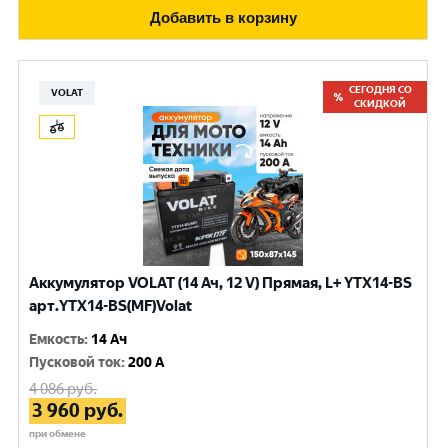
Добавить в корзину
СЕГОДНЯ СО
VOLAT
СКИДКОЙ
Аккумулятор VOLAT (14 Ач, 12 V) Прямая, L+ YTX14-BS
арт.YTX14-BS(MF)Volat
Емкость
:
14 Ач
Пусковой ток
:
200 A
4 086
руб.
3 960
руб.
при обмене