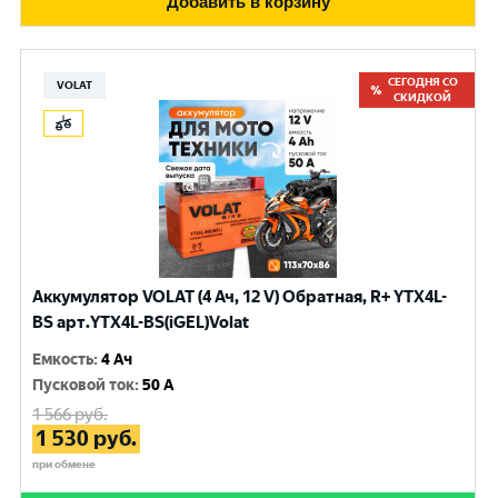
Добавить в корзину
СЕГОДНЯ СО
VOLAT
СКИДКОЙ
Аккумулятор VOLAT (4 Ач, 12 V) Обратная, R+ YTX4L-
BS арт.YTX4L-BS(iGEL)Volat
Емкость
:
4 Ач
Пусковой ток
:
50 A
1 566
руб.
1 530
руб.
при обмене