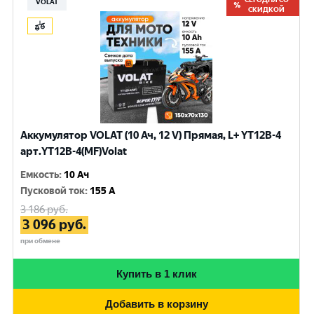
VOLAT
СКИДКОЙ
Аккумулятор VOLAT (10 Ач, 12 V) Прямая, L+ YT12B-4
арт.YT12B-4(MF)Volat
Емкость
:
10 Ач
Пусковой ток
:
155 A
3 186
руб.
3 096
руб.
при обмене
Купить в 1 клик
Добавить в корзину