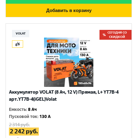
Добавить в корзину
СЕГОДНЯ СО
VOLAT
СКИДКОЙ
Аккумулятор VOLAT (8 Ач, 12 V) Прямая, L+ YT7B-4
арт.YT7B-4(iGEL)Volat
Емкость
:
8 Ач
Пусковой ток
:
130 A
2 314
руб.
2 242
руб.