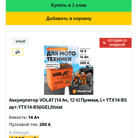
Купить в 1 клик
Добавить в корзину
СЕГОДНЯ СО
VOLAT
СКИДКОЙ
Аккумулятор VOLAT (14 Ач, 12 V) Прямая, L+ YTX14-BS
арт.YTX14-BS(iGEL)Volat
Емкость
:
14 Ач
Пусковой ток
:
200 A
4 294
руб.