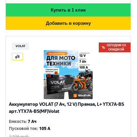
Купить в 1 клик
Добавить в корзину
СЕГОДНЯ СО
VOLAT
СКИДКОЙ
Аккумулятор VOLAT (7 Ач, 12 V) Прямая, L+ YTX7A-BS
арт.YTX7A-BS(MF)Volat
Емкость
:
7 Ач
Пусковой ток
:
105 A
2 106
руб.