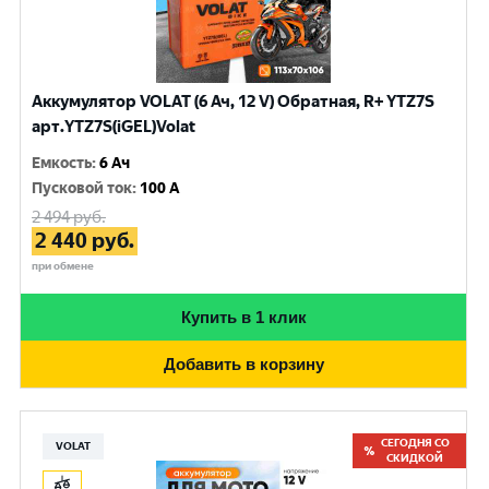
Аккумулятор VOLAT (6 Ач, 12 V) Обратная, R+ YTZ7S
арт.YTZ7S(iGEL)Volat
Емкость
:
6 Ач
Пусковой ток
:
100 A
2 494
руб.
2 440
руб.
при обмене
Купить в 1 клик
Добавить в корзину
СЕГОДНЯ СО
VOLAT
СКИДКОЙ