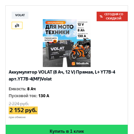
СЕГОДНЯ СО
VOLAT
СКИДКОЙ
Аккумулятор VOLAT (8 Ач, 12 V) Прямая, L+ YT7B-4
арт.YT7B-4(MF)Volat
Емкость
:
8 Ач
Пусковой ток
:
130 A
2 224
руб.
2 152
руб.
при обмене
Купить в 1 клик