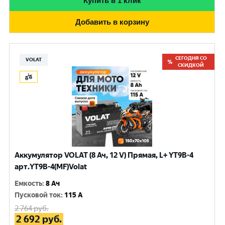
Купить в 1 клик
Добавить в корзину
СЕГОДНЯ СО
VOLAT
СКИДКОЙ
Аккумулятор VOLAT (8 Ач, 12 V) Прямая, L+ YT9B-4
арт.YT9B-4(MF)Volat
Емкость
:
8 Ач
Пусковой ток
:
115 A
2 764
руб.
2 692
руб.