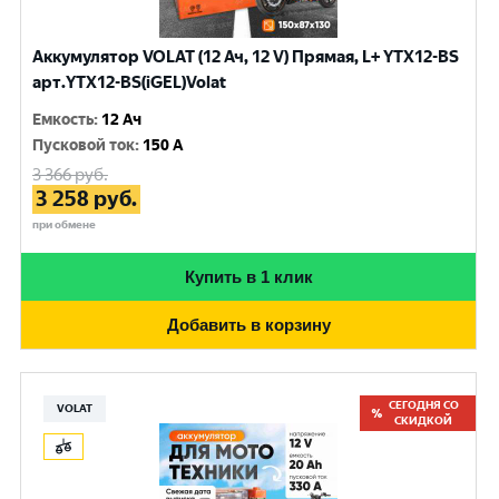
Аккумулятор VOLAT (12 Ач, 12 V) Прямая, L+ YTX12-BS
арт.YTX12-BS(iGEL)Volat
Емкость
:
12 Ач
Пусковой ток
:
150 A
3 366
руб.
3 258
руб.
при обмене
Купить в 1 клик
Добавить в корзину
СЕГОДНЯ СО
VOLAT
СКИДКОЙ