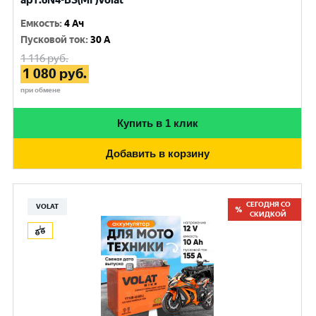
арт.6N4-BS(MF)Volat
Емкость
:
4 Ач
Пусковой ток
:
30 A
1 116
руб.
1 080
руб.
при обмене
Купить в 1 клик
Добавить в корзину
СЕГОДНЯ СО
VOLAT
СКИДКОЙ