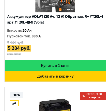
Аккумулятор VOLAT (20 Ач, 12 V) Обратная, R+ YT20L-4
арт.YT20L-4(MF)Volat
Емкость
:
20 Ач
Пусковой ток
:
330 A
5 464
руб.
5 284
руб.
при обмене
Купить в 1 клик
Добавить в корзину
СЕГОДНЯ СО
PRIME
СКИДКОЙ