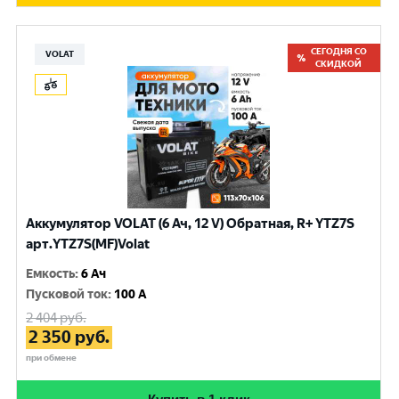
СЕГОДНЯ СО
VOLAT
СКИДКОЙ
Аккумулятор VOLAT (6 Ач, 12 V) Обратная, R+ YTZ7S
арт.YTZ7S(MF)Volat
Емкость
:
6 Ач
Пусковой ток
:
100 A
2 404
руб.
2 350
руб.
при обмене