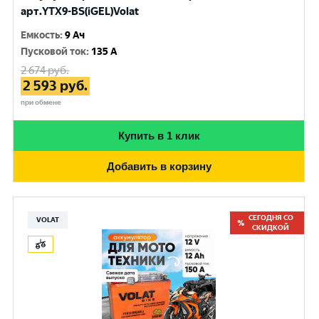
арт.YTX9-BS(iGEL)Volat
Емкость
:
9 Ач
Пусковой ток
:
135 A
2 674
руб.
2 593
руб.
при обмене
Купить в 1 клик
Добавить в корзину
СЕГОДНЯ СО
VOLAT
СКИДКОЙ