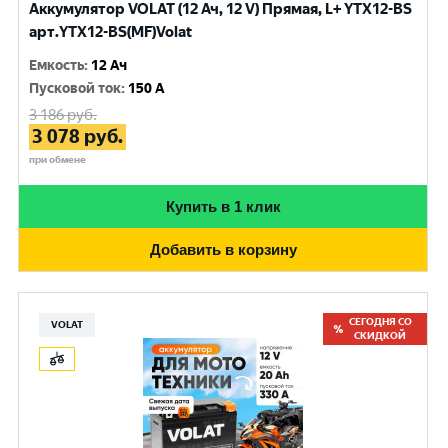
Аккумулятор VOLAT (12 Ач, 12 V) Прямая, L+ YTX12-BS
арт.YTX12-BS(MF)Volat
Емкость
:
12 Ач
Пусковой ток
:
150 A
3 186
руб.
3 078
руб.
при обмене
Купить в 1 клик
Добавить в корзину
СЕГОДНЯ СО
VOLAT
СКИДКОЙ