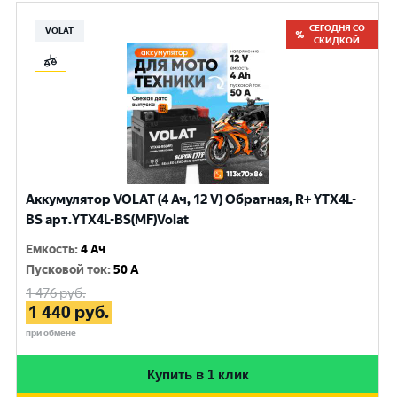
СЕГОДНЯ СО
VOLAT
СКИДКОЙ
Аккумулятор VOLAT (4 Ач, 12 V) Обратная, R+ YTX4L-
BS арт.YTX4L-BS(MF)Volat
Емкость
:
4 Ач
Пусковой ток
:
50 A
1 476
руб.
1 440
руб.
при обмене
Купить в 1 клик