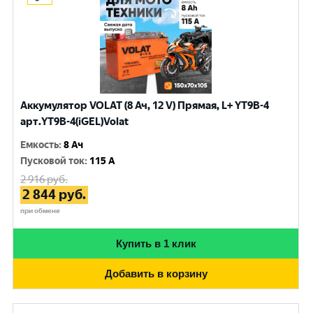
Аккумулятор VOLAT (8 Ач, 12 V) Прямая, L+ YT9B-4
арт.YT9B-4(iGEL)Volat
Емкость
:
8 Ач
Пусковой ток
:
115 A
2 916
руб.
2 844
руб.
при обмене
Купить в 1 клик
Добавить в корзину