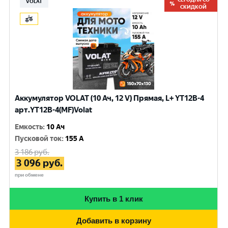
VOLAT
СКИДКОЙ
Аккумулятор VOLAT (10 Ач, 12 V) Прямая, L+ YT12B-4
арт.YT12B-4(MF)Volat
Емкость
:
10 Ач
Пусковой ток
:
155 A
3 186
руб.
3 096
руб.
при обмене
Купить в 1 клик
Добавить в корзину