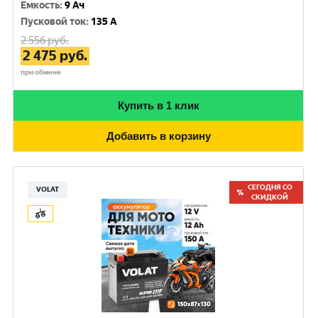
Емкость
:
9 Ач
Пусковой ток
:
135 A
2 556
руб.
2 475
руб.
при обмене
Купить в 1 клик
Добавить в корзину
СЕГОДНЯ СО
VOLAT
СКИДКОЙ