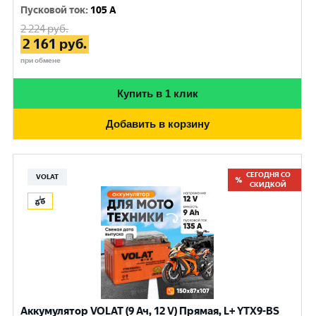
Пусковой ток
:
105 A
2 224
руб.
2 161
руб.
при обмене
Купить в 1 клик
Добавить в корзину
СЕГОДНЯ СО
VOLAT
СКИДКОЙ
Аккумулятор VOLAT (9 Ач, 12 V) Прямая, L+ YTX9-BS