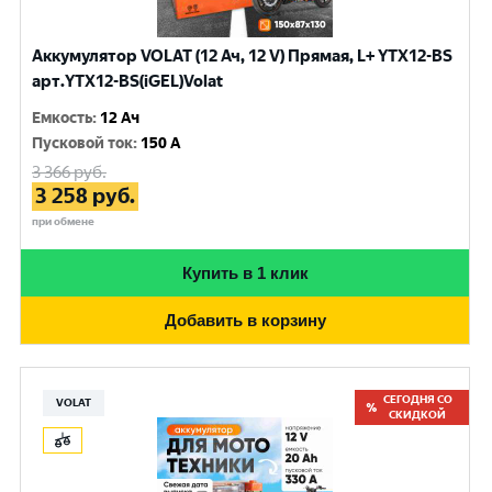
Аккумулятор VOLAT (12 Ач, 12 V) Прямая, L+ YTX12-BS
арт.YTX12-BS(iGEL)Volat
Емкость
:
12 Ач
Пусковой ток
:
150 A
3 366
руб.
3 258
руб.
при обмене
Купить в 1 клик
Добавить в корзину
СЕГОДНЯ СО
VOLAT
СКИДКОЙ