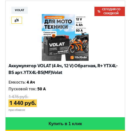
СЕГОДНЯ СО
VOLAT
СКИДКОЙ
Аккумулятор VOLAT (4 Ач, 12 V) Обратная, R+ YTX4L-
BS арт.YTX4L-BS(MF)Volat
Емкость
:
4 Ач
Пусковой ток
:
50 A
1 476
руб.
1 440
руб.
при обмене
Купить в 1 клик