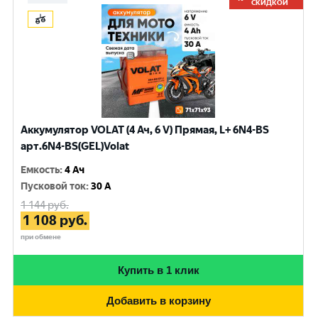
СКИДКОЙ
Аккумулятор VOLAT (4 Ач, 6 V) Прямая, L+ 6N4-BS
арт.6N4-BS(GEL)Volat
Емкость
:
4 Ач
Пусковой ток
:
30 A
1 144
руб.
1 108
руб.
при обмене
Купить в 1 клик
Добавить в корзину