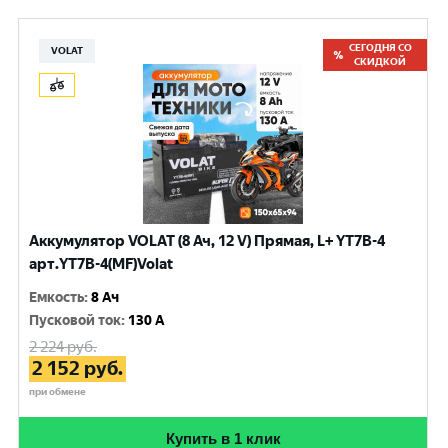
СЕГОДНЯ СО
VOLAT
СКИДКОЙ
Аккумулятор VOLAT (8 Ач, 12 V) Прямая, L+ YT7B-4
арт.YT7B-4(MF)Volat
Емкость
:
8 Ач
Пусковой ток
:
130 A
2 224
руб.
2 152
руб.
при обмене
Купить в 1 клик