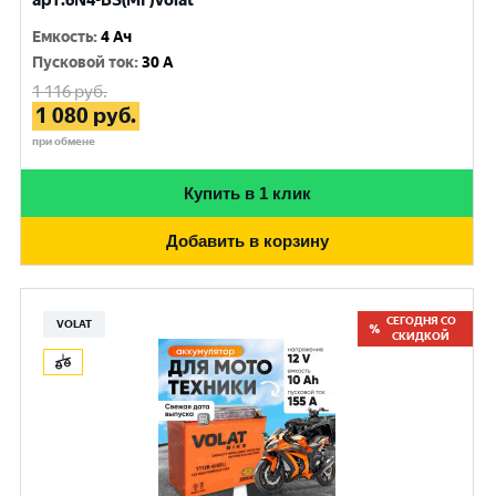
арт.6N4-BS(MF)Volat
Емкость
:
4 Ач
Пусковой ток
:
30 A
1 116
руб.
1 080
руб.
при обмене
Купить в 1 клик
Добавить в корзину
СЕГОДНЯ СО
VOLAT
СКИДКОЙ