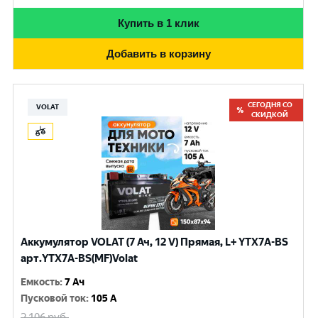
Купить в 1 клик
Добавить в корзину
СЕГОДНЯ СО
VOLAT
СКИДКОЙ
Аккумулятор VOLAT (7 Ач, 12 V) Прямая, L+ YTX7A-BS
арт.YTX7A-BS(MF)Volat
Емкость
:
7 Ач
Пусковой ток
:
105 A
2 106
руб.