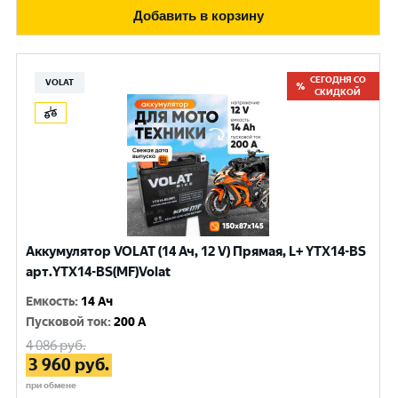
Добавить в корзину
СЕГОДНЯ СО
VOLAT
СКИДКОЙ
Аккумулятор VOLAT (14 Ач, 12 V) Прямая, L+ YTX14-BS
арт.YTX14-BS(MF)Volat
Емкость
:
14 Ач
Пусковой ток
:
200 A
4 086
руб.
3 960
руб.
при обмене