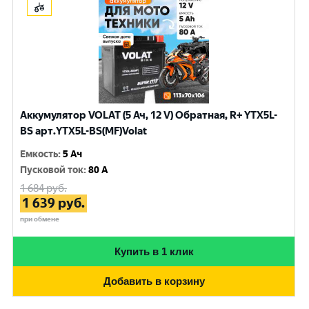
Аккумулятор VOLAT (5 Ач, 12 V) Обратная, R+ YTX5L-
BS арт.YTX5L-BS(MF)Volat
Емкость
:
5 Ач
Пусковой ток
:
80 A
1 684
руб.
1 639
руб.
при обмене
Купить в 1 клик
Добавить в корзину