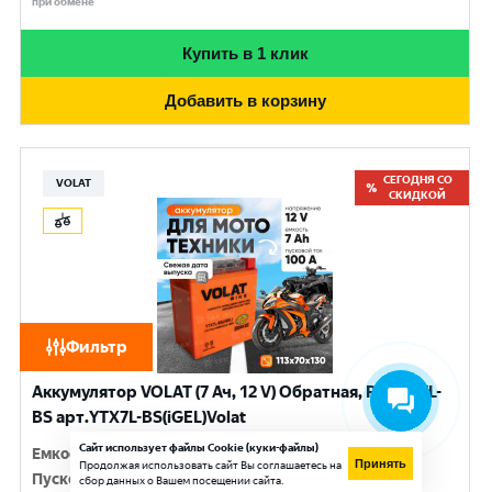
при обмене
Купить в 1 клик
Добавить в корзину
СЕГОДНЯ СО
VOLAT
СКИДКОЙ
Фильтр
Аккумулятор VOLAT (7 Ач, 12 V) Обратная, R+ YTX7L-
BS арт.YTX7L-BS(iGEL)Volat
Сайт использует файлы Cookie (куки-файлы)
Емкость
:
7 Ач
Принять
Продолжая использовать сайт Вы соглашаетесь на
Пусковой ток
:
100 A
сбор данных о Вашем посещении сайта.