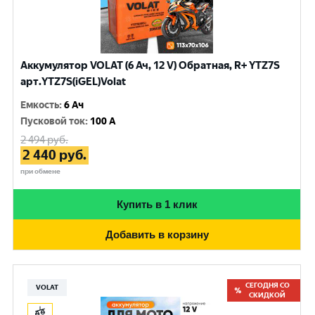
Аккумулятор VOLAT (6 Ач, 12 V) Обратная, R+ YTZ7S
арт.YTZ7S(iGEL)Volat
Емкость
:
6 Ач
Пусковой ток
:
100 A
2 494
руб.
2 440
руб.
при обмене
Купить в 1 клик
Добавить в корзину
СЕГОДНЯ СО
VOLAT
СКИДКОЙ