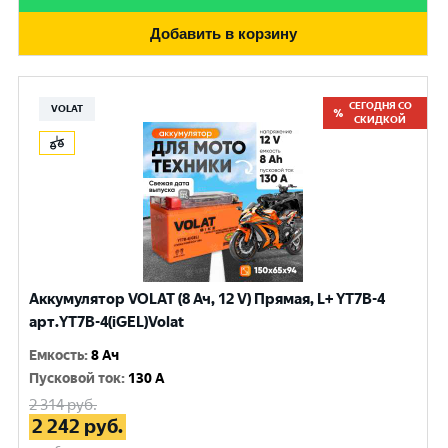
Добавить в корзину
СЕГОДНЯ СО
VOLAT
СКИДКОЙ
Аккумулятор VOLAT (8 Ач, 12 V) Прямая, L+ YT7B-4
арт.YT7B-4(iGEL)Volat
Емкость
:
8 Ач
Пусковой ток
:
130 A
2 314
руб.
2 242
руб.