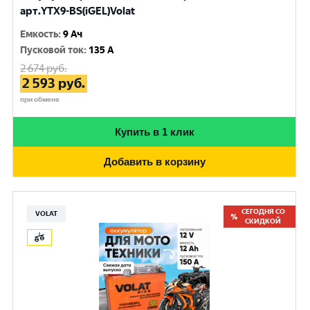
арт.YTX9-BS(iGEL)Volat
Емкость
:
9 Ач
Пусковой ток
:
135 A
2 674
руб.
2 593
руб.
при обмене
Купить в 1 клик
Добавить в корзину
СЕГОДНЯ СО
VOLAT
СКИДКОЙ