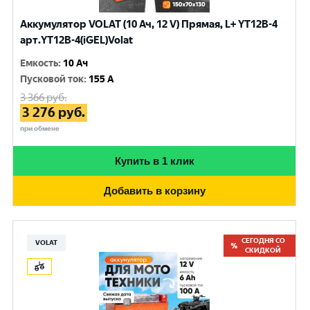
Аккумулятор VOLAT (10 Ач, 12 V) Прямая, L+ YT12B-4
арт.YT12B-4(iGEL)Volat
Емкость
:
10 Ач
Пусковой ток
:
155 A
3 366
руб.
3 276
руб.
при обмене
Купить в 1 клик
Добавить в корзину
СЕГОДНЯ СО
VOLAT
СКИДКОЙ