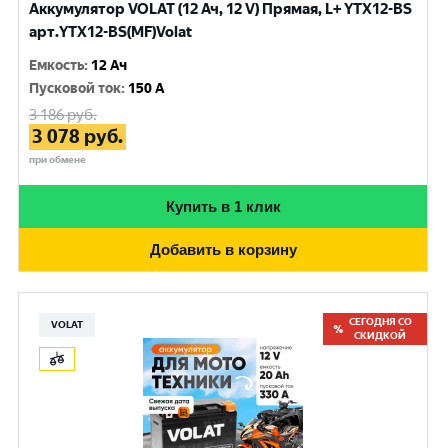
Аккумулятор VOLAT (12 Ач, 12 V) Прямая, L+ YTX12-BS
арт.YTX12-BS(MF)Volat
Емкость
:
12 Ач
Пусковой ток
:
150 A
3 186
руб.
3 078
руб.
при обмене
Купить в 1 клик
Добавить в корзину
СЕГОДНЯ СО
VOLAT
СКИДКОЙ