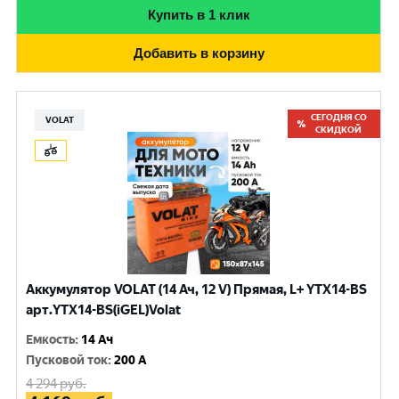
Купить в 1 клик
Добавить в корзину
СЕГОДНЯ СО
VOLAT
СКИДКОЙ
Аккумулятор VOLAT (14 Ач, 12 V) Прямая, L+ YTX14-BS
арт.YTX14-BS(iGEL)Volat
Емкость
:
14 Ач
Пусковой ток
:
200 A
4 294
руб.