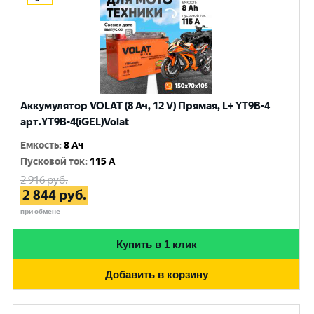
Аккумулятор VOLAT (8 Ач, 12 V) Прямая, L+ YT9B-4
арт.YT9B-4(iGEL)Volat
Емкость
:
8 Ач
Пусковой ток
:
115 A
2 916
руб.
2 844
руб.
при обмене
Купить в 1 клик
Добавить в корзину