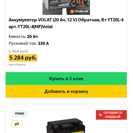
Аккумулятор VOLAT (20 Ач, 12 V) Обратная, R+ YT20L-4
арт.YT20L-4(MF)Volat
Емкость
:
20 Ач
Пусковой ток
:
330 A
5 464
руб.
5 284
руб.
при обмене
Купить в 1 клик
Добавить в корзину
СЕГОДНЯ СО
PRIME
СКИДКОЙ