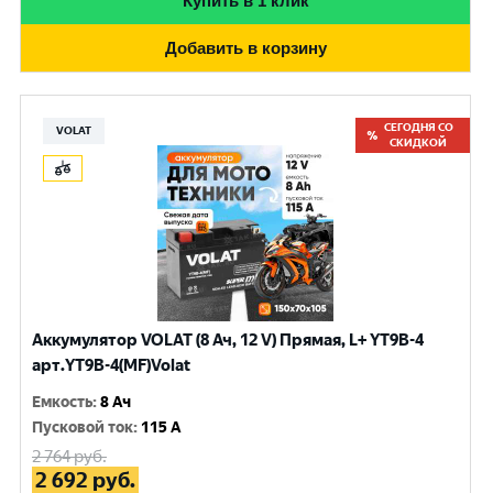
Купить в 1 клик
Добавить в корзину
СЕГОДНЯ СО
VOLAT
СКИДКОЙ
Аккумулятор VOLAT (8 Ач, 12 V) Прямая, L+ YT9B-4
арт.YT9B-4(MF)Volat
Емкость
:
8 Ач
Пусковой ток
:
115 A
2 764
руб.
2 692
руб.