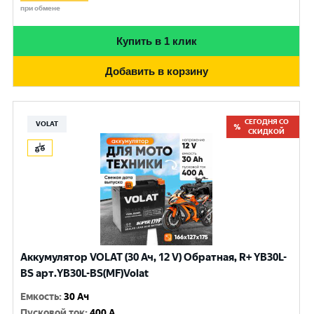
при обмене
Купить в 1 клик
Добавить в корзину
СЕГОДНЯ СО
VOLAT
СКИДКОЙ
Аккумулятор VOLAT (30 Ач, 12 V) Обратная, R+ YB30L-
BS арт.YB30L-BS(MF)Volat
Емкость
:
30 Ач
Пусковой ток
:
400 A