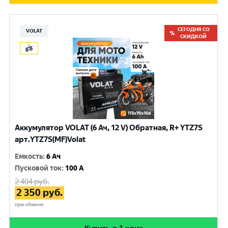
СЕГОДНЯ СО
VOLAT
СКИДКОЙ
Аккумулятор VOLAT (6 Ач, 12 V) Обратная, R+ YTZ7S
арт.YTZ7S(MF)Volat
Емкость
:
6 Ач
Пусковой ток
:
100 A
2 404
руб.
2 350
руб.
при обмене