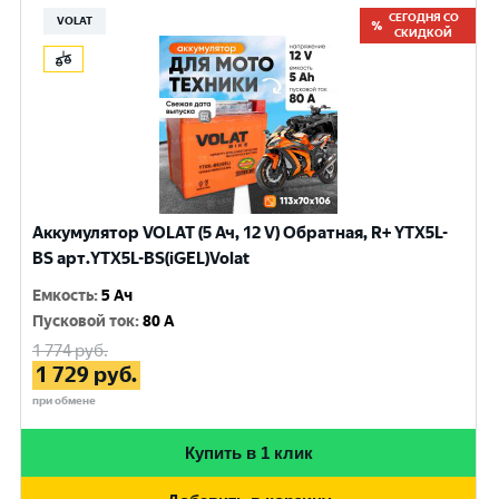
СЕГОДНЯ СО
VOLAT
СКИДКОЙ
Аккумулятор VOLAT (5 Ач, 12 V) Обратная, R+ YTX5L-
BS арт.YTX5L-BS(iGEL)Volat
Емкость
:
5 Ач
Пусковой ток
:
80 A
1 774
руб.
1 729
руб.
при обмене
Купить в 1 клик