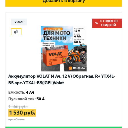
Добавить в корзину
СЕГОДНЯ СО
VOLAT
СКИДКОЙ
Аккумулятор VOLAT (4 Ач, 12 V) Обратная, R+ YTX4L-
BS арт.YTX4L-BS(iGEL)Volat
Емкость
:
4 Ач
Пусковой ток
:
50 A
1 566
руб.
1 530
руб.
при обмене