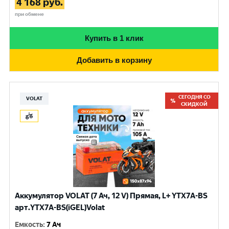
4 168
руб.
при обмене
Купить в 1 клик
Добавить в корзину
СЕГОДНЯ СО
VOLAT
СКИДКОЙ
Аккумулятор VOLAT (7 Ач, 12 V) Прямая, L+ YTX7A-BS
арт.YTX7A-BS(iGEL)Volat
Емкость
:
7 Ач