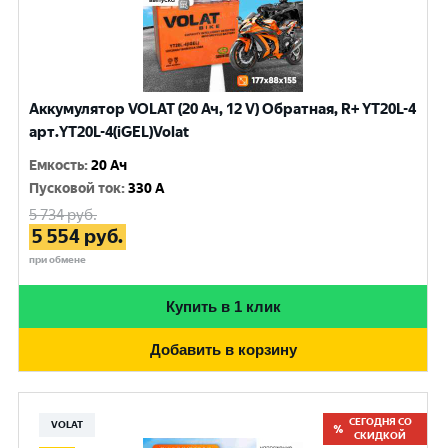
Аккумулятор VOLAT (20 Ач, 12 V) Обратная, R+ YT20L-4
арт.YT20L-4(iGEL)Volat
Емкость
:
20 Ач
Пусковой ток
:
330 A
5 734
руб.
5 554
руб.
при обмене
Купить в 1 клик
Добавить в корзину
СЕГОДНЯ СО
VOLAT
СКИДКОЙ