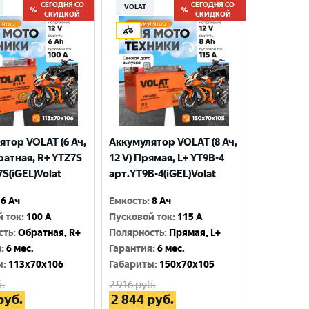
СЕГОДНЯ СО
СЕГОДНЯ СО
VOLAT
СКИДКОЙ
СКИДКОЙ
ятор VOLAT (6 Ач,
Аккумулятор VOLAT (8 Ач,
ратная, R+ YTZ7S
12 V) Прямая, L+ YT9B-4
S(iGEL)Volat
арт.YT9B-4(iGEL)Volat
6 Ач
Емкость
:
8 Ач
й ток
:
100 A
Пусковой ток
:
115 A
сть
:
Обратная, R+
Полярность
:
Прямая, L+
я
:
6 мес.
Гарантия
:
6 мес.
ы
:
113x70x106
Габариты
:
150x70x105
.
2 916
руб.
руб.
2 844
руб.