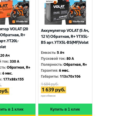
ятор VOLAT (20
Аккумулятор VOLAT (5 Ач,
) Обратная, R+
12 V) Обратная, R+ YTX5L-
арт.YT20L-
BS арт.YTX5L-BS(MF)Volat
olat
Емкость
:
5 Ач
20 Ач
Пусковой ток
:
80 A
й ток
:
330 A
Полярность
:
Обратная, R+
сть
:
Обратная, R+
Гарантия
:
6 мес.
я
:
6 мес.
Габариты
:
113x70x106
ы
:
177x88x155
1 684
руб.
.
1 639
руб.
руб.
при обмене
ить в 1 клик
Купить в 1 клик