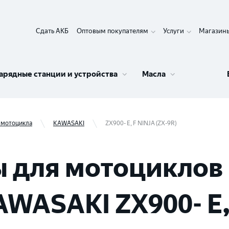
Сдать АКБ
Оптовым покупателям
Услуги
Магазин
арядные станции и устройства
Масла
 мотоцикла
KAWASAKI
ZX900- E, F NINJA (ZX-9R)
 для мотоциклов 
WASAKI ZX900- E, 