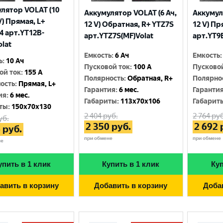
лятор VOLAT (10
Аккумулятор VOLAT (6 Ач,
Аккумул
V) Прямая, L+
12 V) Обратная, R+ YTZ7S
12 V) Пр
4 арт.YT12B-
арт.YTZ7S(MF)Volat
арт.YT9B
olat
Емкость
:
6 Ач
Емкость
:
ь
:
10 Ач
Пусковой ток
:
100 A
Пусково
ой ток
:
155 A
Полярность
:
Обратная, R+
Полярно
ость
:
Прямая, L+
Гарантия
:
6 мес.
Гаранти
ия
:
6 мес.
Габариты
:
113x70x106
Габарит
ты
:
150x70x130
2 404
руб.
2 764
руб
уб.
2 350
руб.
2 692
6
руб.
при обмене
при обмене
не
упить в 1 клик
Купить в 1 клик
Куп
авить в корзину
Добавить в корзину
Доба