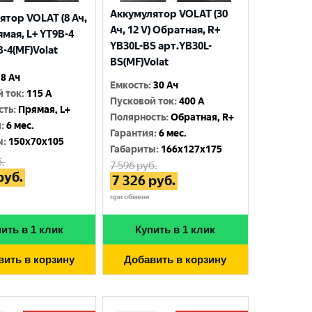
Аккумулятор VOLAT (30
ятор VOLAT (8 Ач,
Ач, 12 V) Обратная, R+
ямая, L+ YT9B-4
YB30L-BS арт.YB30L-
-4(MF)Volat
BS(MF)Volat
8 Ач
Емкость
:
30 Ач
й ток
:
115 A
Пусковой ток
:
400 A
сть
:
Прямая, L+
Полярность
:
Обратная, R+
я
:
6 мес.
Гарантия
:
6 мес.
ы
:
150x70x105
Габариты
:
166x127x175
.
7 596
руб.
руб.
7 326
руб.
при обмене
ить в 1 клик
Купить в 1 клик
вить в корзину
Добавить в корзину