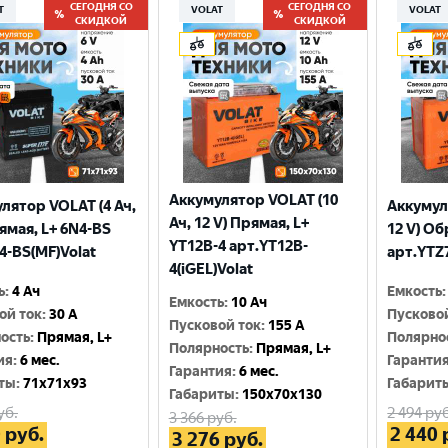
СЕГОДНЯ СО
СЕГОДНЯ СО
T
VOLAT
VOLAT
СКИДКОЙ
СКИДКОЙ
Аккумулятор VOLAT (10
лятор VOLAT (4 Ач,
Аккумул
Ач, 12 V) Прямая, L+
рямая, L+ 6N4-BS
12 V) Об
YT12B-4 арт.YT12B-
4-BS(MF)Volat
арт.YTZ7
4(iGEL)Volat
ь
:
4 Ач
Емкость
:
Емкость
:
10 Ач
ой ток
:
30 A
Пусково
Пусковой ток
:
155 A
ость
:
Прямая, L+
Полярно
Полярность
:
Прямая, L+
ия
:
6 мес.
Гаранти
Гарантия
:
6 мес.
ты
:
71x71x93
Габарит
Габариты
:
150x70x130
уб.
2 494
руб
3 366
руб.
0
руб.
2 440
3 276
руб.