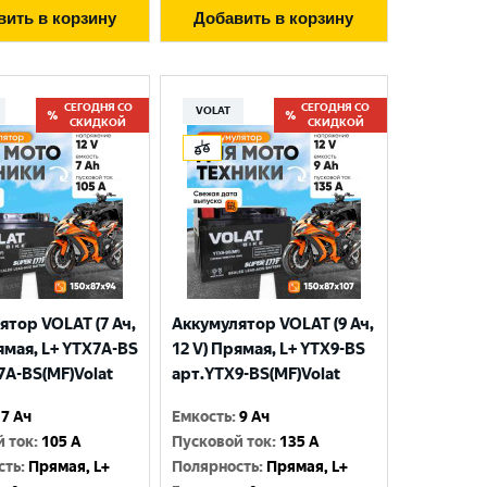
вить в корзину
Добавить в корзину
СЕГОДНЯ СО
СЕГОДНЯ СО
VOLAT
СКИДКОЙ
СКИДКОЙ
ятор VOLAT (7 Ач,
Аккумулятор VOLAT (9 Ач,
ямая, L+ YTX7A-BS
12 V) Прямая, L+ YTX9-BS
7A-BS(MF)Volat
арт.YTX9-BS(MF)Volat
7 Ач
Емкость
:
9 Ач
й ток
:
105 A
Пусковой ток
:
135 A
сть
:
Прямая, L+
Полярность
:
Прямая, L+