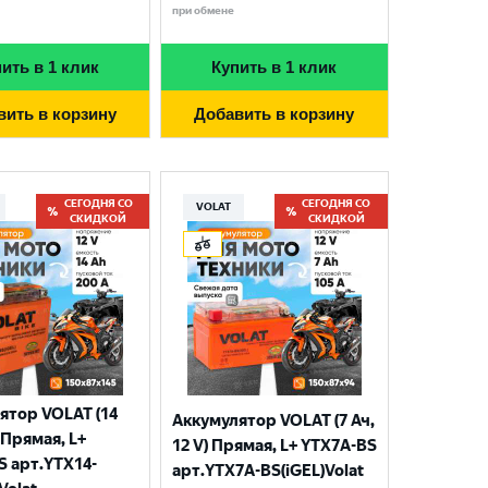
при обмене
ить в 1 клик
Купить в 1 клик
вить в корзину
Добавить в корзину
СЕГОДНЯ СО
СЕГОДНЯ СО
VOLAT
СКИДКОЙ
СКИДКОЙ
ятор VOLAT (14
Аккумулятор VOLAT (7 Ач,
) Прямая, L+
12 V) Прямая, L+ YTX7A-BS
S арт.YTX14-
арт.YTX7A-BS(iGEL)Volat