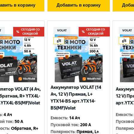
авить в корзину
Добавить в корзину
Доба
СЕГОДНЯ СО
СЕГОДНЯ СО
T
VOLAT
VOLAT
СКИДКОЙ
СКИДКОЙ
Аккумулятор VOLAT (14
лятор VOLAT (4 Ач,
Аккумул
Ач, 12 V) Прямая, L+
Обратная, R+ YTX4L-
12 V) Пр
YTX14-BS арт.YTX14-
.YTX4L-BS(MF)Volat
арт.YTX
BS(MF)Volat
ь
:
4 Ач
Емкость
:
Емкость
:
14 Ач
ой ток
:
50 A
Пусково
Пусковой ток
:
200 A
ость
:
Обратная, R+
Полярно
Полярность
:
Прямая, L+