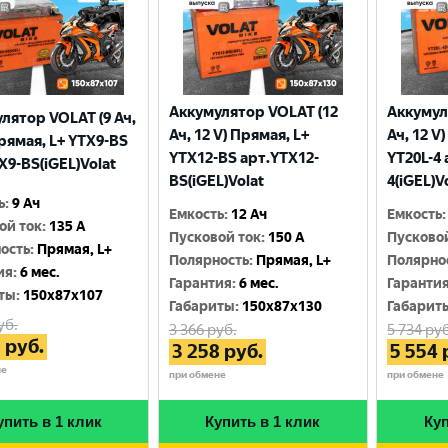
Аккумулятор VOLAT (12
Аккумул
лятор VOLAT (9 Ач,
Ач, 12 V) Прямая, L+
Ач, 12 V
Прямая, L+ YTX9-BS
YTX12-BS арт.YTX12-
YT20L-4 
X9-BS(iGEL)Volat
BS(iGEL)Volat
4(iGEL)V
ь
:
9 Ач
Емкость
:
12 Ач
Емкость
:
ой ток
:
135 A
Пусковой ток
:
150 A
Пусково
ость
:
Прямая, L+
Полярность
:
Прямая, L+
Полярно
ия
:
6 мес.
Гарантия
:
6 мес.
Гаранти
ты
:
150x87x107
Габариты
:
150x87x130
Габарит
уб.
3 366
руб.
5 734
руб
3
руб.
3 258
руб.
5 554
не
при обмене
при обмене
упить в 1 клик
Купить в 1 клик
Куп