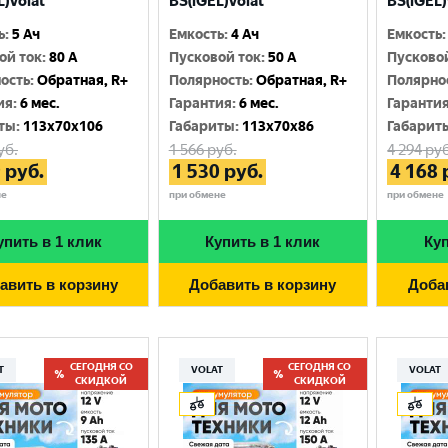
L)Volat
BS(iGEL)Volat
BS(iGEL)
Москва
ь
:
5 Ач
Емкость
:
4 Ач
Емкость
:
ой ток
:
80 A
Пусковой ток
:
50 A
Пусково
ость
:
Обратная, R+
Полярность
:
Обратная, R+
Полярно
ия
:
6 мес.
Гарантия
:
6 мес.
Гаранти
ты
:
113x70x106
Габариты
:
113x70x86
Габарит
уб.
1 566
руб.
4 294
руб
9
руб.
1 530
руб.
4 168
не
при обмене
при обмене
упить в 1 клик
Купить в 1 клик
Куп
авить в корзину
Добавить в корзину
Доба
СЕГОДНЯ СО
СЕГОДНЯ СО
T
VOLAT
VOLAT
СКИДКОЙ
СКИДКОЙ