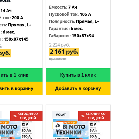
Volat
Емкость
:
7 Ач
14 Ач
Пусковой ток
:
105 A
й ток
:
200 A
Полярность
:
Прямая, L+
сть
:
Прямая, L+
Гарантия
:
6 мес.
я
:
6 мес.
Габариты
:
150x87x94
ы
:
150x87x145
2 224
руб.
.
2 161
руб.
руб.
при обмене
ить в 1 клик
Купить в 1 клик
вить в корзину
Добавить в корзину
СЕГОДНЯ СО
СЕГОДНЯ СО
VOLAT
СКИДКОЙ
СКИДКОЙ