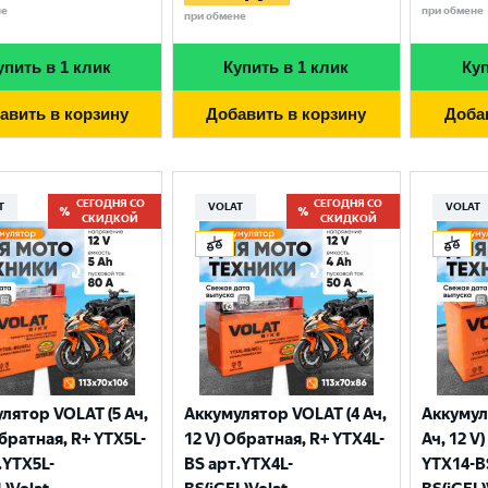
не
при обмене
при обмене
упить в 1 клик
Купить в 1 клик
Куп
авить в корзину
Добавить в корзину
Доба
СЕГОДНЯ СО
СЕГОДНЯ СО
T
VOLAT
VOLAT
СКИДКОЙ
СКИДКОЙ
Выберите ваш город
лятор VOLAT (5 Ач,
Аккумулятор VOLAT (4 Ач,
Аккумул
Великий Новгород
Санкт-Петербург
Обратная, R+ YTX5L-
12 V) Обратная, R+ YTX4L-
Ач, 12 V
Гатчина
Смоленск
.YTX5L-
BS арт.YTX4L-
YTX14-B