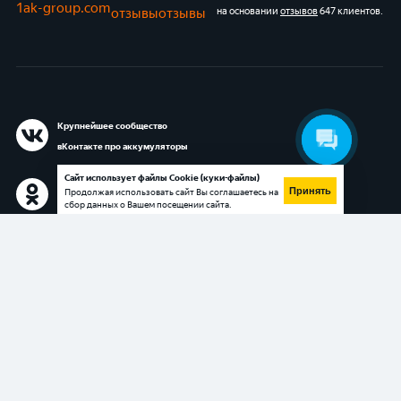
1ak-group.com
отзывы
отзывы
на основании
отзывов
647 клиентов
.
Крупнейшее сообщество
вКонтакте про аккумуляторы
Сайт использует файлы Cookie (куки-файлы)
Сообщество в Одноклассниках
Принять
Продолжая использовать сайт Вы соглашаетесь на
сбор данных о Вашем посещении сайта.
про аккумуляторы
Блог 1АК.RU в Яндекс.Дзен