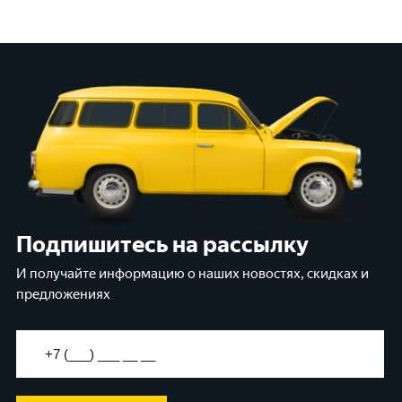
заранее выяснит
мотора. Выбор батареи нужно
которым пора ме
делать тщательно, чтобы не
Основные призна
отказала в ответственный момент.
аккумулятор ст
Виды лодочных АКБВ зависимости
симптомов, кот
от вида используемого мотора
аккумулятор бывает трех
типов:Старт
Подпишитесь на рассылку
И получайте информацию о наших новостях, скидках и
предложениях