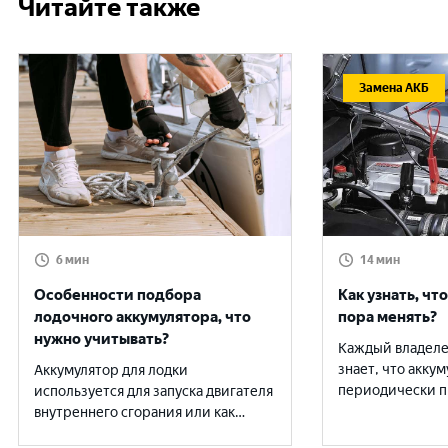
Читайте также
Замена АКБ
6 мин
14 мин
Особенности подбора
Как узнать, чт
лодочного аккумулятора, что
пора менять?
нужно учитывать?
Каждый владеле
знает, что аккум
Аккумулятор для лодки
периодически п
используется для запуска двигателя
новый. Чтобы вы
внутреннего сгорания или как
стал неожиданн
источник питания электрического