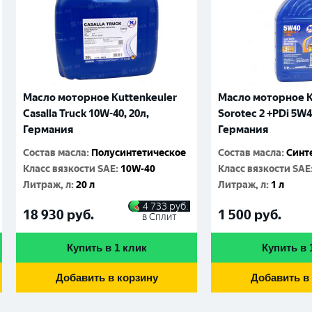
Масло моторное Kuttenkeuler
Масло моторное K
Casalla Truck 10W-40, 20л,
Sorotec 2 +PDi 5W4
Германия
Германия
Состав масла
:
Полусинтетическое
Состав масла
:
Синт
Класс вязкости SAE
:
10W-40
Класс вязкости SAE
Литраж, л
:
20 л
Литраж, л
:
1 л
4 733
руб.
18 930
руб.
1 500
руб.
в Сплит
Купить в 1 клик
Купить в 
Добавить в корзину
Добавить в