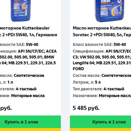
моторное Kuttenkeuler
Масло моторное Kuttenkeu
c 2 +PDi 5W40, 1л, Германия
Sorotec 2 +PDi 5W40, 5л, Г
вязкости SAE
:
5W-40
Класс вязкости SAE
:
5W-40
фикация
:
API SN/CF/EC; ACEA
Спецификация
:
API SN/CF/E
502.00, 505.00, 505.01; BMW
C3; VW 502.00, 505.00, 505.0
e 04; MB 229.51, 229.31, 226.5
Longlife 04; MB 229.51, 229.31
FORD
 масла
:
Синтетическое
Состав масла
:
Синтетическо
, л
:
1 л
Литраж, л
:
5 л
игателя
:
4-тактный
Тип двигателя
:
4-тактный
ение
:
Моторные масла
Назначение
:
Моторные масл
руб.
5 485
руб.
Купить в 1 клик
Купить в 1 клик