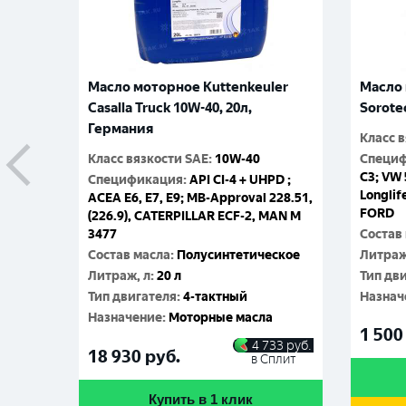
Масло моторное Kuttenkeuler
Масло 
Casalla Truck 10W-40, 20л,
Sorote
Германия
Класс 
Класс вязкости SAE
:
10W-40
Специ
C3; VW 
Спецификация
:
API CI-4 + UHPD ;
Longlif
ACEA E6, E7, E9; MB-Approval 228.51,
FORD
(226.9), CATERPILLAR ECF-2, MAN M
3477
Состав
Состав масла
:
Полусинтетическое
Литраж
Литраж, л
:
20 л
Тип дв
Тип двигателя
:
4-тактный
Назнач
Назначение
:
Моторные масла
1 500
4 733
руб.
18 930
руб.
в Сплит
Купить в 1 клик