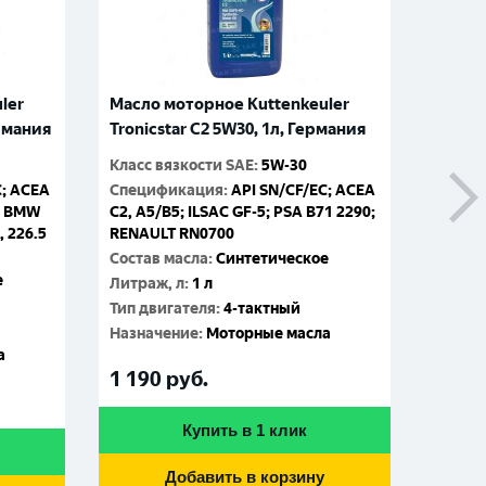
ler
Масло моторное Kuttenkeuler
Масло
ермания
Tronicstar C2 5W30, 1л, Германия
Tronic
Класс вязкости SAE
:
5W-30
Класс 
C; ACEA
Спецификация
:
API SN/CF/EC; ACEA
Специ
1; BMW
C2, A5/B5; ILSAC GF-5; PSA B71 2290;
C2, A5
, 226.5
RENAULT RN0700
RENAU
Состав масла
:
Синтетическое
Состав
е
Литраж, л
:
1 л
Литраж
Тип двигателя
:
4-тактный
Тип дв
Назначение
:
Моторные масла
Назна
а
1 190
руб.
4 86
Купить в 1 клик
Добавить в корзину