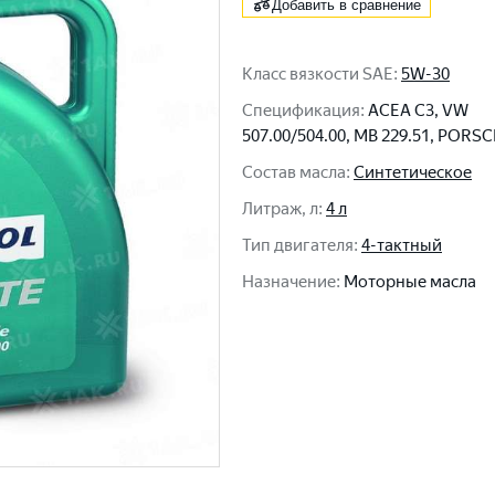
Добавить в сравнение
Класс вязкости SAE
:
5W-30
Спецификация
:
ACEA C3, VW
507.00/504.00, MB 229.51, PORS
Состав масла
:
Синтетическое
Литраж, л
:
4 л
Тип двигателя
:
4-тактный
Назначение
:
Моторные масла