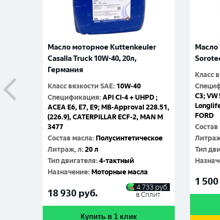
Масло моторное Kuttenkeuler
Масло 
Casalla Truck 10W-40, 20л,
Sorote
Германия
Класс 
Класс вязкости SAE
:
10W-40
Специ
C3; VW 
Спецификация
:
API CI-4 + UHPD ;
Longlif
ACEA E6, E7, E9; MB-Approval 228.51,
FORD
(226.9), CATERPILLAR ECF-2, MAN M
3477
Состав
Состав масла
:
Полусинтетическое
Литраж
Литраж, л
:
20 л
Тип дв
Тип двигателя
:
4-тактный
Назнач
Назначение
:
Моторные масла
1 500
4 733
руб.
18 930
руб.
в Сплит
Купить в 1 клик