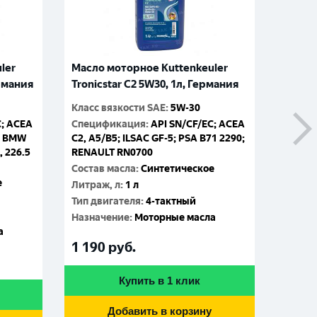
ler
Масло моторное Kuttenkeuler
Масло
ермания
Tronicstar C2 5W30, 1л, Германия
Tronic
Класс вязкости SAE
:
5W-30
Класс 
C; ACEA
Спецификация
:
API SN/CF/EC; ACEA
Специ
1; BMW
C2, A5/B5; ILSAC GF-5; PSA B71 2290;
C2, A5
, 226.5
RENAULT RN0700
RENAU
Состав масла
:
Синтетическое
Состав
е
Литраж, л
:
1 л
Литраж
Тип двигателя
:
4-тактный
Тип дв
Назначение
:
Моторные масла
Назна
а
1 190
руб.
4 86
Купить в 1 клик
Добавить в корзину