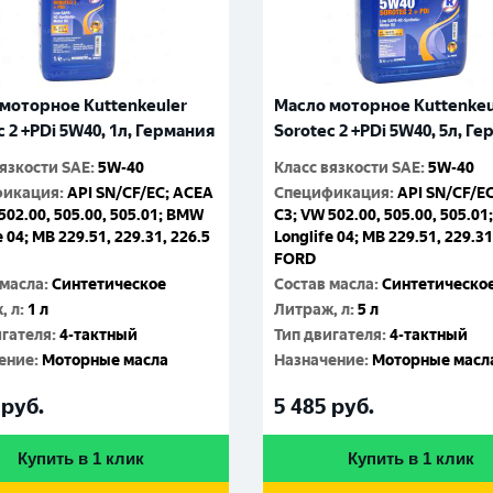
моторное Kuttenkeuler
Масло моторное Kuttenkeu
c 2 +PDi 5W40, 1л, Германия
Sorotec 2 +PDi 5W40, 5л, Г
вязкости SAE
:
5W-40
Класс вязкости SAE
:
5W-40
фикация
:
API SN/CF/EC; ACEA
Спецификация
:
API SN/CF/E
502.00, 505.00, 505.01; BMW
C3; VW 502.00, 505.00, 505.0
e 04; MB 229.51, 229.31, 226.5
Longlife 04; MB 229.51, 229.31
FORD
 масла
:
Синтетическое
Состав масла
:
Синтетическо
, л
:
1 л
Литраж, л
:
5 л
игателя
:
4-тактный
Тип двигателя
:
4-тактный
ение
:
Моторные масла
Назначение
:
Моторные масл
руб.
5 485
руб.
Купить в 1 клик
Купить в 1 клик