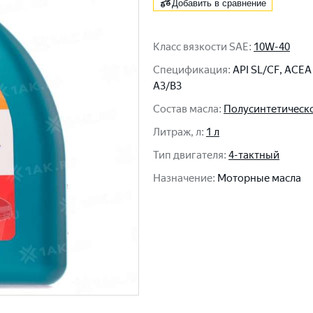
Добавить в сравнение
Класс вязкости SAE
:
10W-40
Спецификация
:
API SL/CF, ACEA
A3/B3
Состав масла
:
Полусинтетическ
Литраж, л
:
1 л
Тип двигателя
:
4-тактный
Назначение
:
Моторные масла