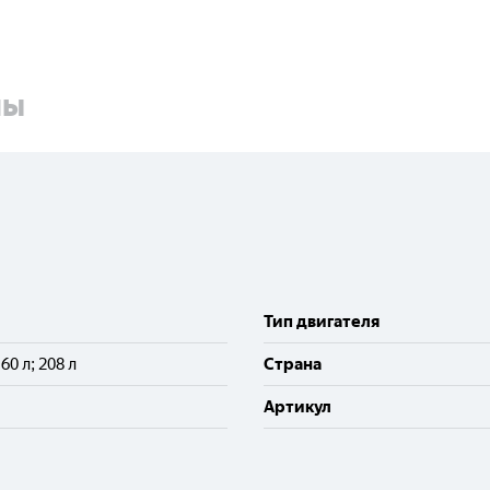
ны
Тип двигателя
; 60 л; 208 л
Cтрана
Артикул