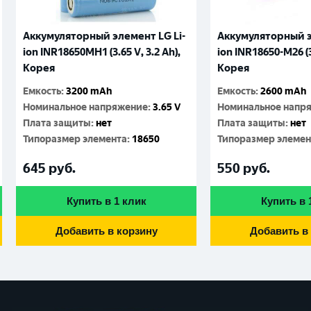
Аккумуляторный элемент LG Li-
Аккумуляторный э
ion INR18650MH1 (3.65 V, 3.2 Аh),
ion INR18650-M26 (3.
Корея
Корея
Емкость
:
3200 mAh
Емкость
:
2600 mAh
Номинальное напряжение
:
3.65 V
Номинальное напр
Плата защиты
:
нет
Плата защиты
:
нет
Типоразмер элемента
:
18650
Типоразмер элемен
645
руб.
550
руб.
Купить в 1 клик
Купить в 
Добавить в корзину
Добавить в