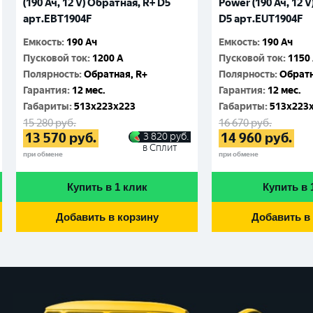
(190 Ач, 12 V) Обратная, R+ D5
Power (190 Ач, 12 
арт.EBT1904F
D5 арт.EUT1904F
Емкость
:
190 Ач
Емкость
:
190 Ач
Пусковой ток
:
1200 A
Пусковой ток
:
1150
Полярность
:
Обратная, R+
Полярность
:
Обратн
Гарантия
:
12 мес.
Гарантия
:
12 мес.
Габариты
:
513x223x223
Габариты
:
513x223
15 280
руб.
16 670
руб.
13 570
руб.
14 960
руб.
3 820
руб.
в Сплит
при обмене
при обмене
Купить в 1 клик
Купить в 
Добавить в корзину
Добавить в