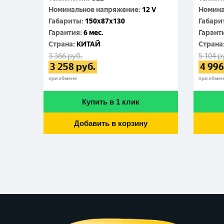
Номинальное напряжение
:
12 V
Номина
Габариты
:
150x87x130
Габари
Гарантия
:
6 мес.
Гарант
Cтрана
:
КИТАЙ
Cтрана
3 366
руб.
5 104
р
3 258
руб.
4 996
при обмене
при обме
Купить в 1 клик
Добавить в корзину