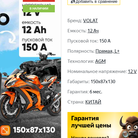
Добавить в сравнение
В НАЛИЧИИ
Бренд
:
VOLAT
Емкость
:
12 Ач
Пусковой ток
:
150 A
Полярность
:
Прямая, L+
Технология
:
AGM
Номинальное напряжение
:
12 V
Габариты
:
150x87x130
Гарантия
:
6 мес.
Cтрана
:
КИТАЙ