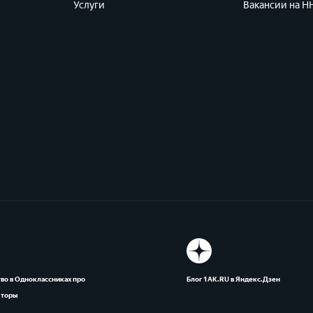
Услуги
Вакансии на HH
во в Одноклассниках про
Блог 1АК.RU в Яндекс.Дзен
яторы