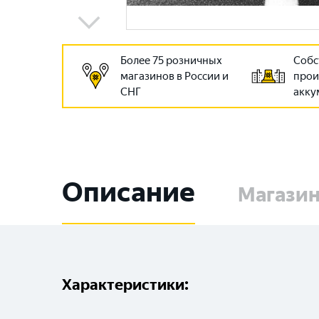
Более 75 розничных
Собс
магазинов в России и
прои
СНГ
акку
Описание
Магази
Характеристики: