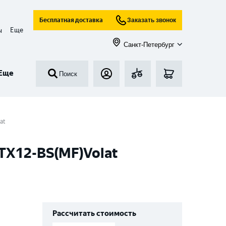
Бесплатная доставка
Заказать звонок
Еще
ы
Санкт-Петербург
Еще
Поиск
at
YTX12-BS(MF)Volat
Рассчитать стоимость