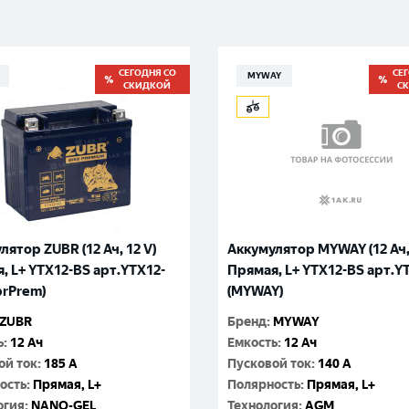
Великий Новгород
Санкт-Петербург
Гатчина
Смоленск
Москва
СЕГОДНЯ СО
СЕ
MYWAY
СКИДКОЙ
С
лятор ZUBR (12 Ач, 12 V)
Аккумулятор MYWAY (12 Ач, 
, L+ YTX12-BS арт.YTX12-
Прямая, L+ YTX12-BS арт.Y
brPrem)
(MYWAY)
ZUBR
Бренд
:
MYWAY
ь
:
12 Ач
Емкость
:
12 Ач
ой ток
:
185 A
Пусковой ток
:
140 A
ость
:
Прямая, L+
Полярность
:
Прямая, L+
огия
:
NANO-GEL
Технология
:
AGM