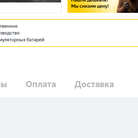
твенное
зводство
муляторных батарей
ны
Оплата
Доставка