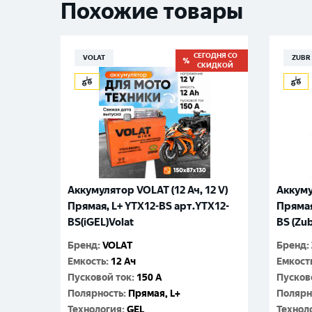
Похожие товары
СЕГОДНЯ СО
VOLAT
ZUBR
СКИДКОЙ
Аккумулятор VOLAT (12 Ач, 12 V)
Аккуму
Прямая, L+ YTX12-BS арт.YTX12-
Прямая
BS(iGEL)Volat
BS (Zu
Бренд
:
VOLAT
Бренд
:
Емкость
:
12 Ач
Емкост
Пусковой ток
:
150 A
Пусков
Полярность
:
Прямая, L+
Полярн
Технология
:
GEL
Технол