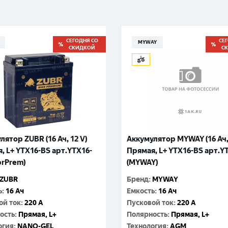
Великий Новгород
Санкт-Петербург
Гатчина
Смоленск
Москва
СЕГОДНЯ СО
СЕ
MYWAY
СКИДКОЙ
С
лятор ZUBR (16 Ач, 12 V)
Аккумулятор MYWAY (16 Ач, 
, L+ YTX16-BS арт.YTX16-
Прямая, L+ YTX16-BS арт.Y
brPrem)
(MYWAY)
ZUBR
Бренд
:
MYWAY
ь
:
16 Ач
Емкость
:
16 Ач
ой ток
:
220 A
Пусковой ток
:
220 A
ость
:
Прямая, L+
Полярность
:
Прямая, L+
огия
:
NANO-GEL
Технология
:
AGM