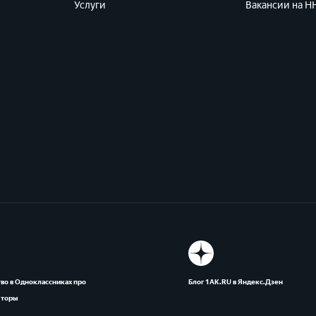
Услуги
Вакансии на HH
во в Одноклассниках про
Блог 1АК.RU в Яндекс.Дзен
яторы