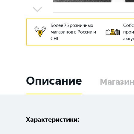
Более 75 розничных
Собс
магазинов в России и
прои
СНГ
акку
Описание
Магази
Характеристики: