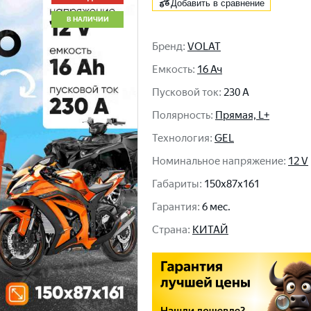
Добавить в сравнение
В НАЛИЧИИ
Бренд
:
VOLAT
Емкость
:
16 Ач
Пусковой ток
:
230 A
Полярность
:
Прямая, L+
Технология
:
GEL
Номинальное напряжение
:
12 V
Габариты
:
150x87x161
Гарантия
:
6 мес.
Cтрана
:
КИТАЙ