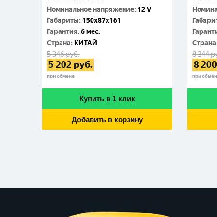
Номинальное напряжение
:
12 V
Номина
Габариты
:
150x87x161
Габари
Гарантия
:
6 мес.
Гарант
Cтрана
:
КИТАЙ
Cтрана
5 346
руб.
8 344
р
5 202
руб.
8 200
при обмене
при обме
Купить в 1 клик
Добавить в корзину