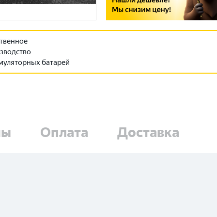
твенное
зводство
муляторных батарей
ны
Оплата
Доставка