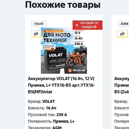
Похожие товары
СЕГОДНЯ СО
VOLAT
ZUBR
СКИДКОЙ
Аккумулятор VOLAT (16 Ач, 12 V)
Аккуму
Прямая, L+ YTX16-BS арт.YTX16-
Прямая
BS(MF)Volat
BS (Zu
Бренд
:
VOLAT
Бренд
:
Емкость
:
16 Ач
Емкост
Пусковой ток
:
230 A
Пусков
Полярность
:
Прямая, L+
Полярн
Технология
:
AGM
Технол