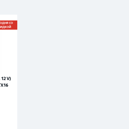
ГОДНЯ СО
КИДКОЙ
12 V)
TX16