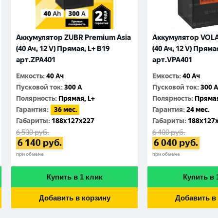
Аккумулятор ZUBR Premium Asia
Аккумулятор VOLAT
(40 Ач, 12 V) Прямая, L+ B19
(40 Ач, 12 V) Пряма
арт.ZPA401
арт.VPA401
Емкость
:
40 Ач
Емкость
:
40 Ач
Пусковой ток
:
300 A
Пусковой ток
:
300 
Полярность
:
Прямая, L+
Полярность
:
Прямая
Гарантия
:
36 мес.
Гарантия
:
24 мес.
Габариты
:
188x127x227
Габариты
:
188x127
6 500
руб.
6 400
руб.
6 140
руб.
6 040
руб.
при обмене
при обмене
Купить в 1 клик
Купить в 
Добавить в корзину
Добавить в