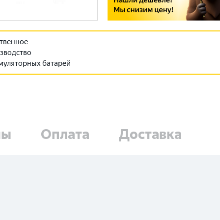
твенное
зводство
муляторных батарей
ны
Оплата
Доставка
Выберите ваш город