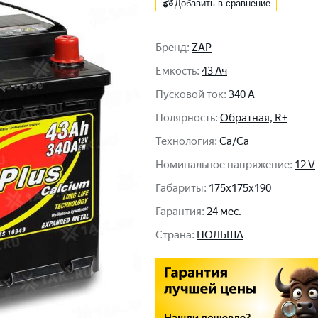
Добавить в сравнение
Бренд
:
ZAP
Емкость
:
43 Ач
Пусковой ток
:
340 A
Полярность
:
Обратная, R+
Технология
:
Ca/Ca
Номинальное напряжение
:
12 V
Габариты
:
175x175x190
Гарантия
:
24 мес.
Cтрана
:
ПОЛЬША