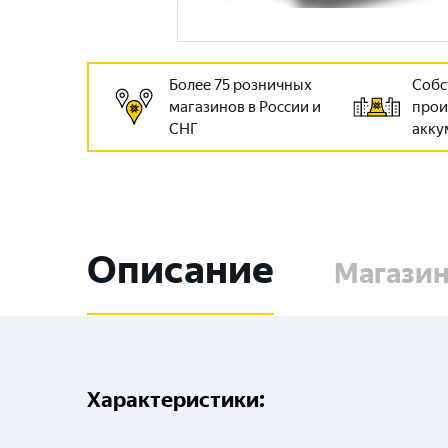
Более 75 розничных
Собс
магазинов в России и
прои
СНГ
акку
Описание
Магази
Характеристики: