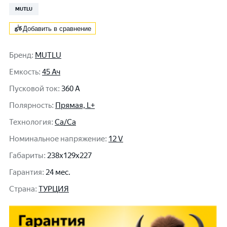
MUTLU
Добавить в сравнение
Бренд
:
MUTLU
Емкость
:
45 Ач
Пусковой ток
:
360 A
Полярность
:
Прямая, L+
Технология
:
Ca/Ca
Номинальное напряжение
:
12 V
Габариты
:
238x129x227
Гарантия
:
24 мес.
Cтрана
:
ТУРЦИЯ