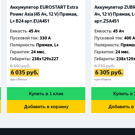
Аккумулятор EUROSTART Extra
Аккумулятор ZUBR U
Power Asia (45 Ач, 12 V) Прямая,
Ач, 12 V) Прямая, L
L+ B24 арт.EUA451
арт.ZSA451
Емкость
:
45 Ач
Емкость
:
45 Ач
Пусковой ток
:
330 A
Пусковой ток
:
400 
Полярность
:
Прямая, L+
Полярность
:
Прямая
Гарантия
:
24 мес.
Гарантия
:
24 мес.
Габариты
:
238x129x227
Габариты
:
238x129
6 440
руб.
6 710
руб.
6 035
руб.
6 305
руб.
при обмене
при обмене
Купить в 1 клик
Купить в 
Добавить в корзину
Добавить в