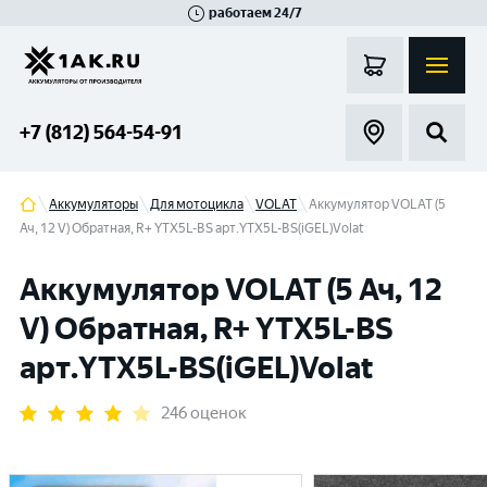
работаем 24/7
Великий Новгород
Санкт-Петербург
Гатчина
Смоленск
Москва
+7 (812) 564-54-91
Аккумуляторы
Для мотоцикла
VOLAT
Аккумулятор VOLAT (5
Ач, 12 V) Обратная, R+ YTX5L-BS арт.YTX5L-BS(iGEL)Volat
Аккумулятор VOLAT (5 Ач, 12
V) Обратная, R+ YTX5L-BS
арт.YTX5L-BS(iGEL)Volat
246 оценок