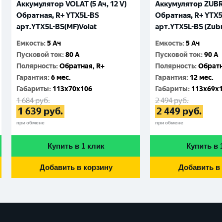
Аккумулятор VOLAT (5 Ач, 12 V)
Аккумулятор ZUBR (
Обратная, R+ YTX5L-BS
Обратная, R+ YTX
арт.YTX5L-BS(MF)Volat
арт.YTX5L-BS (Zub
Емкость
:
5 Ач
Емкость
:
5 Ач
Пусковой ток
:
80 A
Пусковой ток
:
90 A
Полярность
:
Обратная, R+
Полярность
:
Обратн
Гарантия
:
6 мес.
Гарантия
:
12 мес.
Габариты
:
113x70x106
Габариты
:
113x69x
1 684
руб.
2 494
руб.
1 639
руб.
2 449
руб.
при обмене
при обмене
Купить в 1 клик
Купить в 
Добавить в корзину
Добавить в