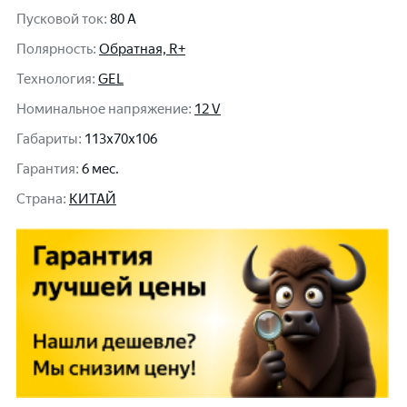
Пусковой ток
:
80 A
Полярность
:
Обратная, R+
Технология
:
GEL
Номинальное напряжение
:
12 V
Габариты
:
113x70x106
Гарантия
:
6 мес.
Cтрана
:
КИТАЙ