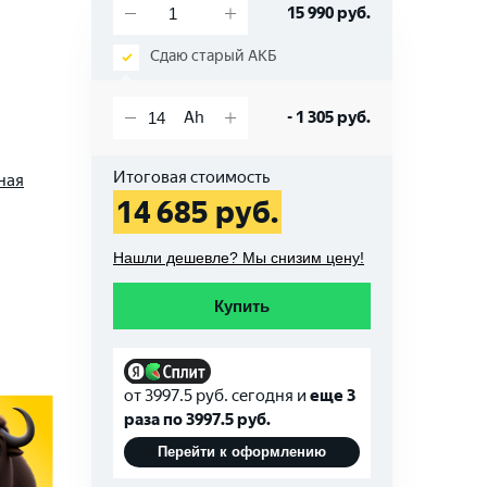
15 990
руб.
Сдаю старый АКБ
-
1 305
руб.
Итоговая стоимость
ная
14 685
руб.
Нашли дешевле? Мы снизим цену!
Купить
от
3997.5
руб. сегодня и
еще 3
раза по
3997.5
руб.
Перейти к оформлению