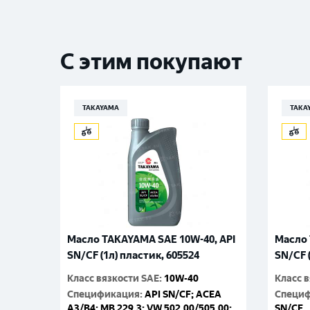
С этим покупают
TAKAYAMA
TAKA
Масло TAKAYAMA SAE 10W-40, API
Масло 
SN/CF (1л) пластик, 605524
SN/CF 
Класс вязкости SAE
:
10W-40
Класс 
Спецификация
:
API SN/CF; ACEA
Специ
A3/B4; MB 229.3; VW 502.00/505.00;
SN/CF