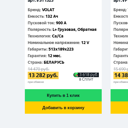
арт.VST1323
арт.VP
Бренд
:
VOLAT
Бренд
:
Емкость
:
132 Ач
Емкост
Пусковой ток
:
900 A
Пусков
Полярность
:
L+ Грузовая, Обратная
Полярн
Технология
:
Ca/Ca
Технол
Номинальное напряжение
:
12 V
Номина
Габариты
:
513x189x223
Габари
Гарантия
:
12 мес.
Гарант
Cтрана
:
БЕЛАРУСЬ
Cтрана
14 470
руб.
15 690
13 282
руб.
14 3
3 618
руб.
в Сплит
при обмене
при обме
Купить в 1 клик
Добавить в корзину