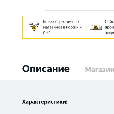
Более 75 розничных
Собс
магазинов в России и
прои
СНГ
акку
Описание
Магази
Характеристики: