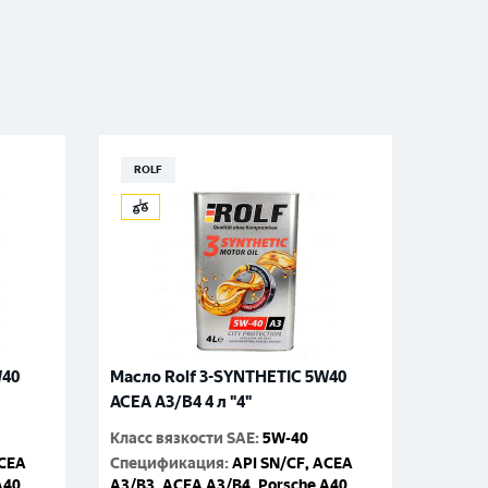
ROLF
W40
Масло Rolf 3-SYNTHETIC 5W40
ACEA A3/B4 4 л "4"
Класс вязкости SAE
:
5W-40
ACEA
Спецификация
:
API SN/CF, ACEA
A40,
A3/B3, ACEA A3/B4, Porsche A40,