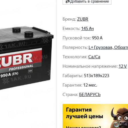
Добавить в сравнение
Бренд
:
ZUBR
Емкость
:
145 Ач
Пусковой ток
:
950 A
Полярность
:
L+ Грузовая, Обрат
Технология
:
Ca/Ca
Номинальное напряжение
:
12 V
Габариты
:
513x189x223
Гарантия
:
12 мес.
Cтрана
:
БЕЛАРУСЬ