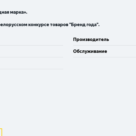
ная марка».
белорусском конкурсе товаров "Бренд года".
Производитель
Обслуживание
Выберите ваш город
Великий Новгород
Санкт-Петербург
Гатчина
Смоленск