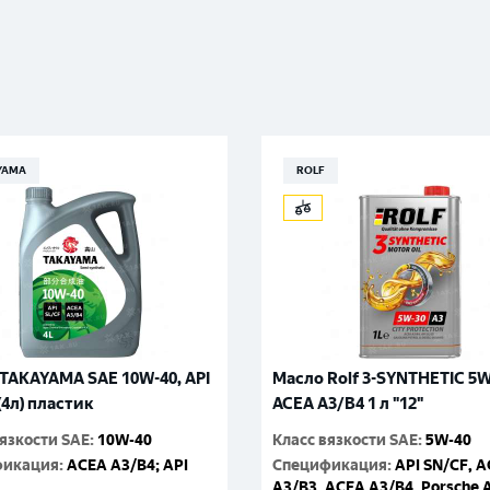
YAMA
ROLF
TAKAYAMA SAE 10W-40, API
Масло Rolf 3-SYNTHETIC 5
(4л) пластик
ACEA A3/B4 1 л "12"
вязкости SAE
:
10W-40
Класс вязкости SAE
:
5W-40
фикация
:
ACEA A3/B4; API
Спецификация
:
API SN/CF, 
A3/B3, ACEA A3/B4, Porsche 