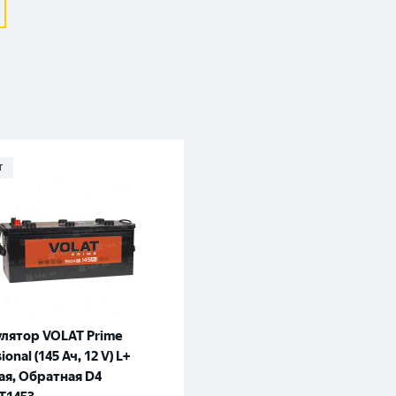
Москва
T
лятор VOLAT Prime
ional (145 Ач, 12 V) L+
ая, Обратная D4