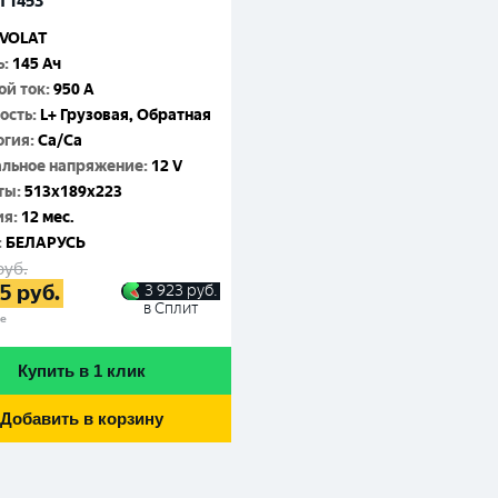
T1453
VOLAT
ь
:
145 Ач
ой ток
:
950 A
ость
:
L+ Грузовая, Обратная
огия
:
Ca/Ca
льное напряжение
:
12 V
ты
:
513x189x223
ия
:
12 мес.
:
БЕЛАРУСЬ
руб.
85
руб.
3 923
руб.
в Сплит
не
Купить в 1 клик
Добавить в корзину