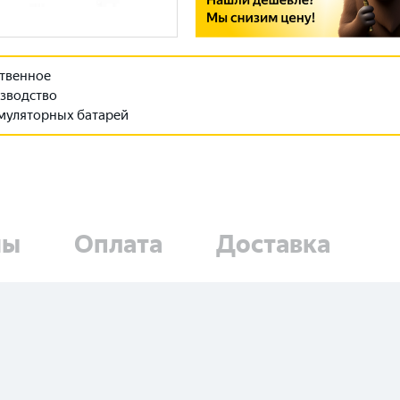
твенное
зводство
муляторных батарей
ны
Оплата
Доставка