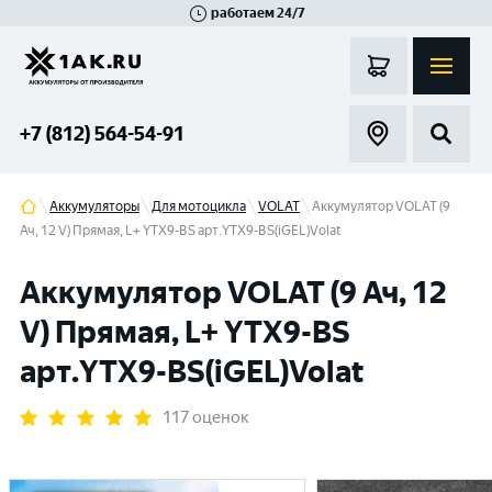
работаем 24/7
Великий Новгород
Санкт-Петербург
Гатчина
Смоленск
Москва
+7 (812) 564-54-91
Аккумуляторы
Для мотоцикла
VOLAT
Аккумулятор VOLAT (9
Ач, 12 V) Прямая, L+ YTX9-BS арт.YTX9-BS(iGEL)Volat
Аккумулятор VOLAT (9 Ач, 12
V) Прямая, L+ YTX9-BS
арт.YTX9-BS(iGEL)Volat
117 оценок