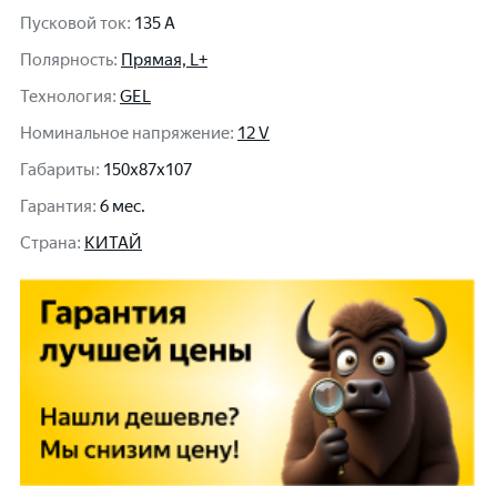
Пусковой ток
:
135 A
Полярность
:
Прямая, L+
Технология
:
GEL
Номинальное напряжение
:
12 V
Габариты
:
150x87x107
Гарантия
:
6 мес.
Cтрана
:
КИТАЙ