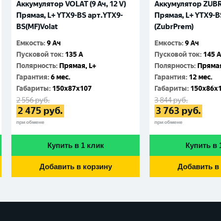
Аккумулятор VOLAT (9 Ач, 12 V)
Аккумулятор ZUBR (
Прямая, L+ YTX9-BS арт.YTX9-
Прямая, L+ YTX9-B
BS(MF)Volat
(ZubrPrem)
Емкость
:
9 Ач
Емкость
:
9 Ач
Пусковой ток
:
135 A
Пусковой ток
:
145 
Полярность
:
Прямая, L+
Полярность
:
Прямая
Гарантия
:
6 мес.
Гарантия
:
12 мес.
Габариты
:
150x87x107
Габариты
:
150x86x
2 556
руб.
3 844
руб.
2 475
руб.
3 763
руб.
при обмене
при обмене
Купить в 1 клик
Купить в 
Добавить в корзину
Добавить в