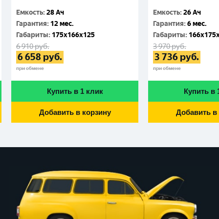
Емкость
:
28 Ач
Емкость
:
26 Ач
Гарантия
:
12 мес.
Гарантия
:
6 мес.
Габариты
:
175x166x125
Габариты
:
166x175
6 910
руб.
3 970
руб.
6 658
руб.
3 736
руб.
при обмене
при обмене
Купить в 1 клик
Купить в 
Добавить в корзину
Добавить в