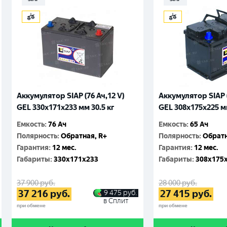
Аккумулятор SIAP (76 Ач,12 V)
Аккумулятор SIAP (
GEL 330x171x233 мм 30.5 кг
GEL 308x175x225 мм
Емкость
:
76 Ач
Емкость
:
65 Ач
Полярность
:
Обратная, R+
Полярность
:
Обратн
Гарантия
:
12 мес.
Гарантия
:
12 мес.
Габариты
:
330x171x233
Габариты
:
308x175
37 900
руб.
28 000
руб.
37 216
руб.
27 415
руб.
9 475
руб.
в Сплит
при обмене
при обмене