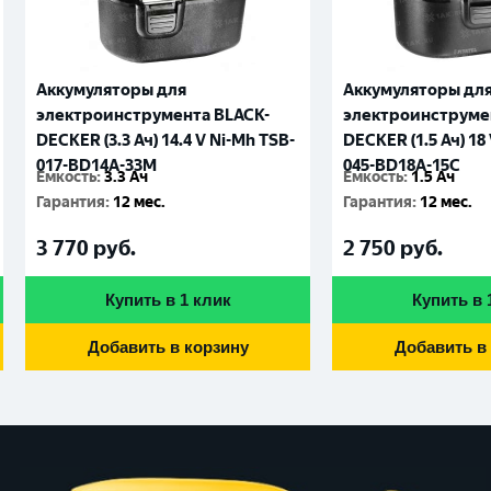
Аккумуляторы для
Аккумуляторы дл
электроинструмента BLACK-
электроинструме
DECKER (3.3 Ач) 14.4 V Ni-Mh TSB-
DECKER (1.5 Ач) 18
017-BD14A-33M
045-BD18A-15C
Емкость
:
3.3 Ач
Емкость
:
1.5 Ач
Гарантия
:
12 мес.
Гарантия
:
12 мес.
3 770
руб.
2 750
руб.
Купить в 1 клик
Купить в 
Добавить в корзину
Добавить в