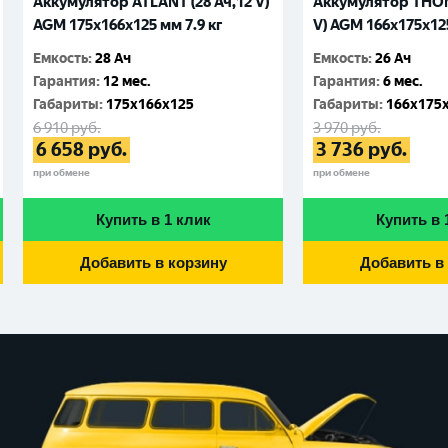
Аккумулятор ATLANT (28 Ач,12 V)
Аккумулятор THOM
AGM 175x166x125 мм 7.9 кг
V) AGM 166x175x125
Емкость
:
28 Ач
Емкость
:
26 Ач
Гарантия
:
12 мес.
Гарантия
:
6 мес.
Габариты
:
175x166x125
Габариты
:
166x175
6 910
руб.
3 970
руб.
6 658
руб.
3 736
руб.
при обмене
при обмене
Купить в 1 клик
Купить в 
Добавить в корзину
Добавить в