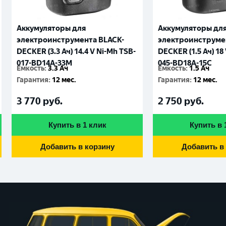
Аккумуляторы для
Аккумуляторы дл
электроинструмента BLACK-
электроинструме
DECKER (3.3 Ач) 14.4 V Ni-Mh TSB-
DECKER (1.5 Ач) 18
017-BD14A-33M
045-BD18A-15C
Емкость
:
3.3 Ач
Емкость
:
1.5 Ач
Гарантия
:
12 мес.
Гарантия
:
12 мес.
3 770
руб.
2 750
руб.
Купить в 1 клик
Купить в 
Добавить в корзину
Добавить в