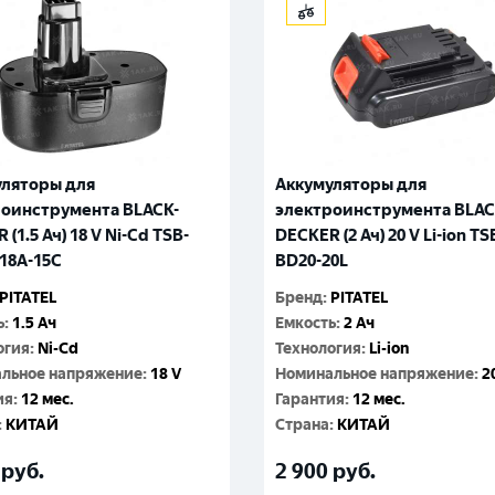
уляторы для
Аккумуляторы для
роинструмента BLACK-
электроинструмента BLAC
(1.5 Ач) 18 V Ni-Cd TSB-
DECKER (2 Ач) 20 V Li-ion TS
18A-15C
BD20-20L
PITATEL
Бренд
:
PITATEL
ь
:
1.5 Ач
Емкость
:
2 Ач
огия
:
Ni-Cd
Технология
:
Li-ion
льное напряжение
:
18 V
Номинальное напряжение
:
2
ия
:
12 мес.
Гарантия
:
12 мес.
:
КИТАЙ
Cтрана
:
КИТАЙ
руб.
2 900
руб.