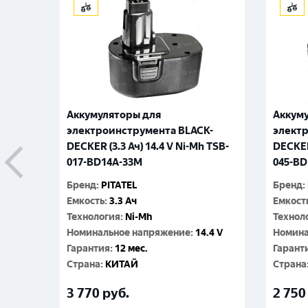
Аккумуляторы для
Аккум
электроинструмента BLACK-
элект
DECKER (3.3 Ач) 14.4 V Ni-Mh TSB-
DECKER 
017-BD14A-33M
045-BD
Бренд
:
PITATEL
Бренд
:
Емкость
:
3.3 Ач
Емкост
Технология
:
Ni-Mh
Технол
Номинальное напряжение
:
14.4 V
Номина
Гарантия
:
12 мес.
Гарант
Cтрана
:
КИТАЙ
Cтрана
3 770
руб.
2 750