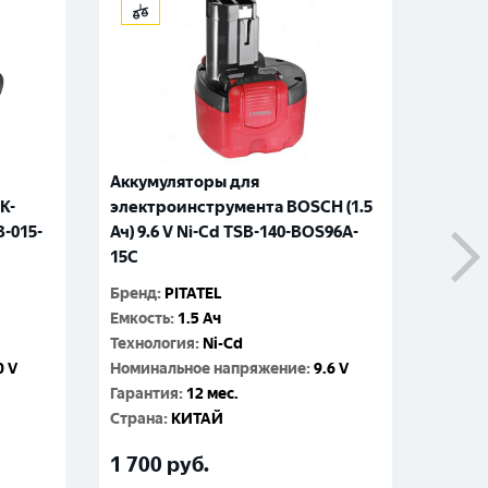
Аккумуляторы для
Аккум
K-
электроинструмента BOSCH (1.5
элект
B-015-
Ач) 9.6 V Ni-Cd TSB-140-BOS96A-
Ач) 12
15C
15C
Бренд
:
PITATEL
Бренд
:
Емкость
:
1.5 Ач
Емкос
Технология
:
Ni-Cd
Технол
0 V
Номинальное напряжение
:
9.6 V
Номин
Гарантия
:
12 мес.
Гаран
Cтрана
:
КИТАЙ
Cтран
1 700
руб.
2 37