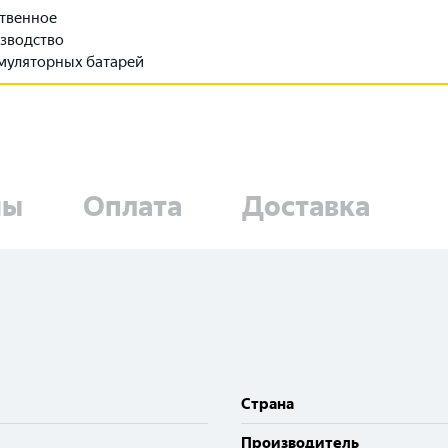
твенное
зводство
муляторных батарей
ны
Оплата
Доставка
Cтрана
Производитель