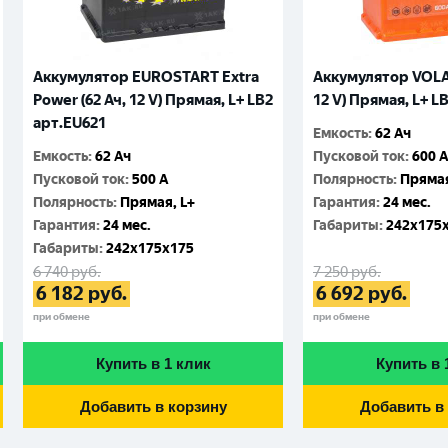
Аккумулятор EUROSTART Extra
Аккумулятор VOLAT
Power (62 Ач, 12 V) Прямая, L+ LB2
12 V) Прямая, L+ L
арт.EU621
Емкость
:
62 Ач
Емкость
:
62 Ач
Пусковой ток
:
600 
Пусковой ток
:
500 A
Полярность
:
Прямая
Полярность
:
Прямая, L+
Гарантия
:
24 мес.
Гарантия
:
24 мес.
Габариты
:
242x175
Габариты
:
242x175x175
6 740
руб.
7 250
руб.
6 182
руб.
6 692
руб.
при обмене
при обмене
Купить в 1 клик
Купить в 
Добавить в корзину
Добавить в