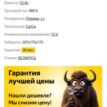
Емкость
:
52 Ач
Пусковой ток
:
480 A
Полярность
:
Прямая, L+
Технология
:
Ca/Ca
Номинальное напряжение
:
12 V
Габариты
:
207x175x175
Гарантия
:
36 мес.
Cтрана
:
БЕЛАРУСЬ