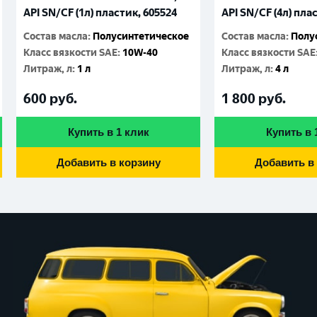
API SN/CF (1л) пластик, 605524
API SN/CF (4л) пла
Состав масла
:
Полусинтетическое
Состав масла
:
Полу
Класс вязкости SAE
:
10W-40
Класс вязкости SAE
Литраж, л
:
1 л
Литраж, л
:
4 л
600
руб.
1 800
руб.
Купить в 1 клик
Купить в 
Добавить в корзину
Добавить в