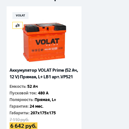
VOLAT
Аккумулятор VOLAT Prime (52 Ач,
12 V) Прямая, L+ LB1 арт.VP521
Емкость
:
52 Ач
Пусковой ток
:
480 A
Полярность
:
Прямая, L+
Гарантия
:
24 мес.
Габариты
:
207x175x175
7 110
руб.
6 642
руб.