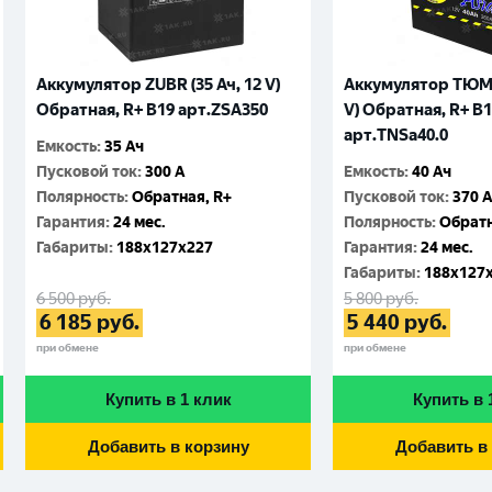
Аккумулятор ZUBR (35 Ач, 12 V)
Аккумулятор ТЮМЕ
Обратная, R+ B19 арт.ZSA350
V) Обратная, R+ B
арт.TNSa40.0
Емкость
:
35 Ач
Пусковой ток
:
300 A
Емкость
:
40 Ач
Полярность
:
Обратная, R+
Пусковой ток
:
370 
Гарантия
:
24 мес.
Полярность
:
Обратн
Габариты
:
188x127x227
Гарантия
:
24 мес.
Габариты
:
188x127
6 500
руб.
5 800
руб.
6 185
руб.
5 440
руб.
при обмене
при обмене
Купить в 1 клик
Купить в 
Добавить в корзину
Добавить в