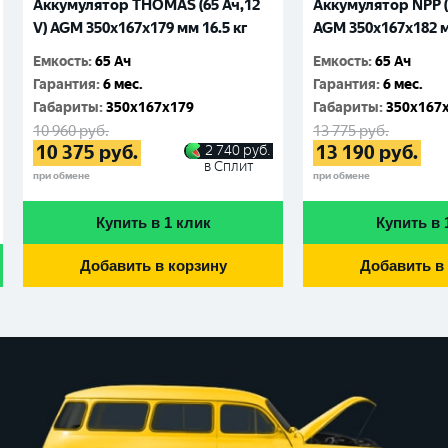
Аккумулятор THOMAS (65 Ач,12
Аккумулятор NPP (6
V) AGM 350x167x179 мм 16.5 кг
AGM 350x167x182 м
Емкость
:
65 Ач
Емкость
:
65 Ач
Гарантия
:
6 мес.
Гарантия
:
6 мес.
Габариты
:
350x167x179
Габариты
:
350x167
10 960
руб.
13 775
руб.
10 375
руб.
13 190
руб.
2 740
руб.
в Сплит
при обмене
при обмене
Купить в 1 клик
Купить в 
Добавить в корзину
Добавить в