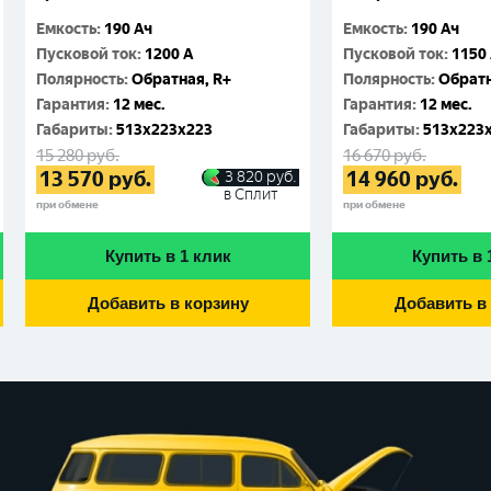
Емкость
:
190 Ач
Емкость
:
190 Ач
Пусковой ток
:
1200 A
Пусковой ток
:
1150
Полярность
:
Обратная, R+
Полярность
:
Обратн
Гарантия
:
12 мес.
Гарантия
:
12 мес.
Габариты
:
513x223x223
Габариты
:
513x223
15 280
руб.
16 670
руб.
13 570
руб.
14 960
руб.
3 820
руб.
в Сплит
при обмене
при обмене
Купить в 1 клик
Купить в 
Добавить в корзину
Добавить в