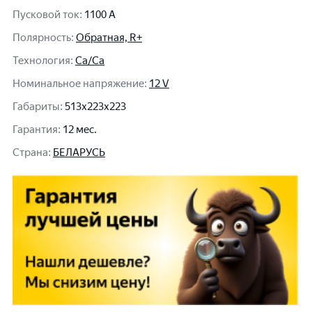
Пусковой ток
:
1100 A
Полярность
:
Обратная, R+
Технология
:
Ca/Ca
Номинальное напряжение
:
12 V
Габариты
:
513x223x223
Гарантия
:
12 мес.
Cтрана
:
БЕЛАРУСЬ