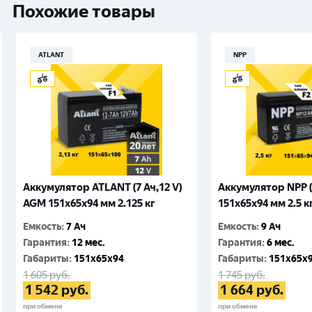
Похожие товары
ATLANT
NPP
Аккумулятор ATLANT (7 Ач,12 V)
Аккумулятор NPP (
AGM 151x65x94 мм 2.125 кг
151x65x94 мм 2.5 к
Емкость
:
7 Ач
Емкость
:
9 Ач
Гарантия
:
12 мес.
Гарантия
:
6 мес.
Габариты
:
151x65x94
Габариты
:
151x65x
1 605
руб.
1 745
руб.
1 542
руб.
1 664
руб.
при обмене
при обмене