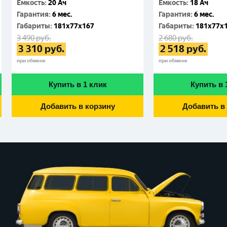
Емкость
:
20 Ач
Емкость
:
18 Ач
Гарантия
:
6 мес.
Гарантия
:
6 мес.
Габариты
:
181x77x167
Габариты
:
181x77x
3 490
руб.
2 680
руб.
3 310
руб.
2 518
руб.
при обмене
при обмене
Купить в 1 клик
Купить в 
Добавить в корзину
Добавить в