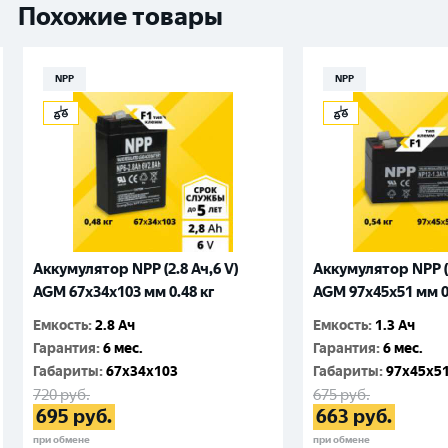
Похожие товары
NPP
NPP
Аккумулятор NPP (2.8 Ач,6 V)
Аккумулятор NPP (1
AGM 67x34x103 мм 0.48 кг
AGM 97x45x51 мм 0
Емкость
:
2.8 Ач
Емкость
:
1.3 Ач
Гарантия
:
6 мес.
Гарантия
:
6 мес.
Габариты
:
67x34x103
Габариты
:
97x45x5
720
руб.
675
руб.
695
руб.
663
руб.
при обмене
при обмене