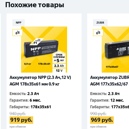
Похожие товары
NPP
ZUBR
Аккумулятор NPP (2.3 Ач,12 V)
Аккумулятор ZUBR (
AGM 178x35x61 мм 0.9 кг
AGM 177x35x62/67 
Емкость
:
2.3 Ач
Емкость
:
2.3 Ач
Гарантия
:
6 мес.
Гарантия
:
12 мес.
Габариты
:
178x35x61
Габариты
:
177x35x
940
руб.
990
руб.
919
руб.
969
руб.
при обмене
при обмене