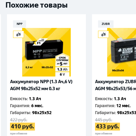
Похожие товары
NPP
ZUBR
Аккумулятор NPP (1.3 Ач,6 V)
Аккумулятор ZUBR (
AGM 98x25x52 мм 0.3 кг
AGM 98x25x53/56 м
Емкость
:
1.3 Ач
Емкость
:
1.3 Ач
Гарантия
:
6 мес.
Гарантия
:
12 мес.
Габариты
:
98x25x52
Габариты
:
98x25x5
422
руб.
445
руб.
410
руб.
433
руб.
при обмене
при обмене