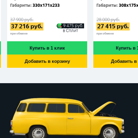
Габариты
:
330x171x233
Габариты
:
308x175
37 900
руб.
28 000
руб.
37 216
руб.
27 415
руб.
9 475
руб.
в Сплит
при обмене
при обмене
Купить в 1 клик
Купить в 
Добавить в корзину
Добавить в