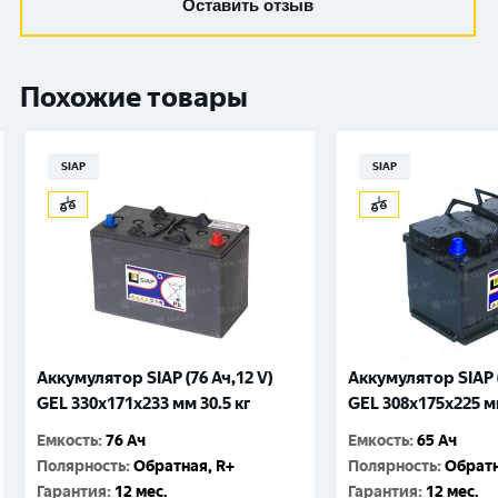
Оставить отзыв
Похожие товары
SIAP
SIAP
Аккумулятор SIAP (76 Ач,12 V)
Аккумулятор SIAP (
GEL 330x171x233 мм 30.5 кг
GEL 308x175x225 мм
Емкость
:
76 Ач
Емкость
:
65 Ач
Полярность
:
Обратная, R+
Полярность
:
Обратн
Гарантия
:
12 мес.
Гарантия
:
12 мес.