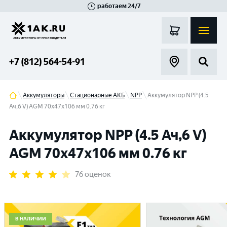
работаем 24/7
Великий Новгород
Санкт-Петербург
Гатчина
Смоленск
Москва
+7 (812) 564-54-91
Аккумуляторы
Стационарные АКБ
NPP
Аккумулятор NPP (4.5
Ач,6 V) AGM 70x47x106 мм 0.76 кг
Аккумулятор NPP (4.5 Ач,6 V)
AGM 70x47x106 мм 0.76 кг
76 оценок
В НАЛИЧИИ