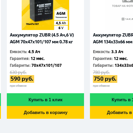
Аккумулятор ZUBR (4.5 Ач,6 V)
Аккумулятор ZUBR (
AGM 70x47x101/107 мм 0.78 кг
AGM 134x33x66 мм 
Емкость
:
4.5 Ач
Емкость
:
3.3 Ач
Гарантия
:
12 мес.
Гарантия
:
12 мес.
Габариты
:
70x47x101/107
Габариты
:
134x33x
630
руб.
780
руб.
590
руб.
750
руб.
при обмене
при обмене
Купить в 1 клик
Купить в 
Добавить в корзину
Добавить в