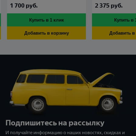
2 375
руб.
2 800
руб.
Купить в 1 клик
Купить в 
Добавить в корзину
Добавить в
Подпишитесь на рассылку
И получайте информацию о наших новостях, скидках и