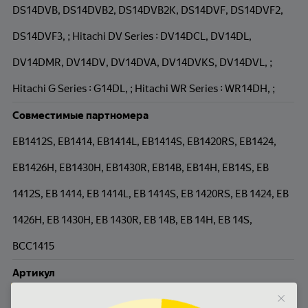
DS14DVB, DS14DVB2, DS14DVB2K, DS14DVF, DS14DVF2,
DS14DVF3, ; Hitachi DV Series : DV14DCL, DV14DL,
DV14DMR, DV14DV, DV14DVA, DV14DVKS, DV14DVL, ;
Hitachi G Series : G14DL, ; Hitachi WR Series : WR14DH, ;
Совместимые партномера
EB1412S, EB1414, EB1414L, EB1414S, EB1420RS, EB1424,
EB1426H, EB1430H, EB1430R, EB14B, EB14H, EB14S, EB
1412S, EB 1414, EB 1414L, EB 1414S, EB 1420RS, EB 1424, EB
1426H, EB 1430H, EB 1430R, EB 14B, EB 14H, EB 14S,
BCC1415
Артикул
TSB-025-HIT14A-33M