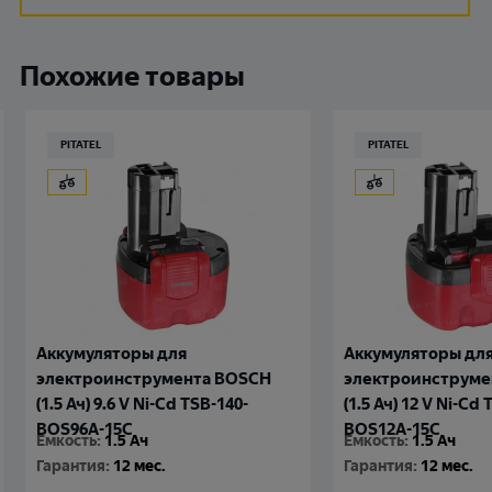
Похожие товары
PITATEL
PITATEL
Аккумуляторы для
Аккумуляторы дл
электроинструмента BOSCH
электроинструме
(1.5 Ач) 12 V Ni-Cd TSB-048-
Ач) 12 V Ni-Cd TSB
BOS12A-15C
20C
Емкость
:
1.5 Ач
Емкость
:
2 Ач
Гарантия
:
12 мес.
Гарантия
:
12 мес.