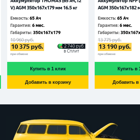
Аккумулятор THOMAS (65 Ач,12
Аккумулятор NPP (6
V) AGM 350x167x179 мм 16.5 кг
AGM 350x167x182 м
Емкость
:
65 Ач
Емкость
:
65 Ач
Гарантия
:
6 мес.
Гарантия
:
6 мес.
Габариты
:
350x167x179
Габариты
:
350x167
10 960
руб.
13 775
руб.
10 375
руб.
13 190
руб.
2 740
руб.
в Сплит
при обмене
при обмене
Купить в 1 клик
Купить в 
Добавить в корзину
Добавить в