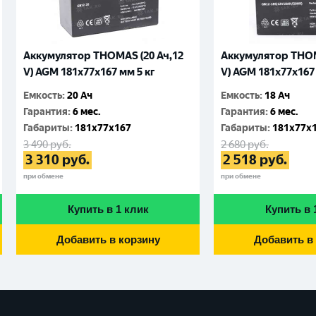
Аккумулятор THOMAS (20 Ач,12
Аккумулятор THOM
V) AGM 181x77x167 мм 5 кг
V) AGM 181x77x167 
Емкость
:
20 Ач
Емкость
:
18 Ач
Гарантия
:
6 мес.
Гарантия
:
6 мес.
Габариты
:
181x77x167
Габариты
:
181x77x
3 490
руб.
2 680
руб.
3 310
руб.
2 518
руб.
при обмене
при обмене
Купить в 1 клик
Купить в 
Добавить в корзину
Добавить в