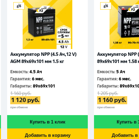
Аккумулятор NPP (4.5 Ач,12 V)
Аккумулятор NPP (
AGM 89x69x101 мм 1.5 кг
89x69x101 мм 1.58 
Емкость
:
4.5 Ач
Емкость
:
5 Ач
Гарантия
:
6 мес.
Гарантия
:
6 мес.
Габариты
:
89x69x101
Габариты
:
89x69x1
1 160
руб.
1 205
руб.
1 120
руб.
1 160
руб.
при обмене
при обмене
Купить в 1 клик
Купить в 
Добавить в корзину
Добавить в