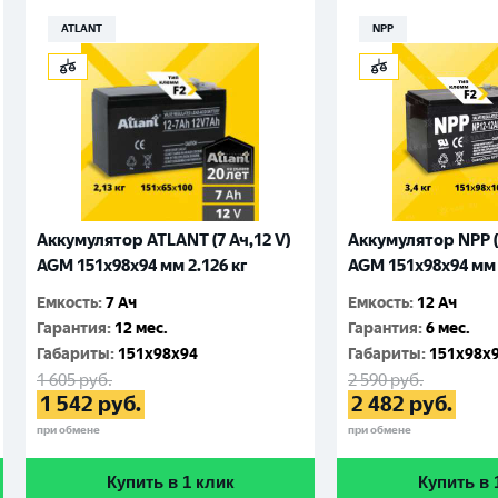
ATLANT
NPP
Аккумулятор ATLANT (7 Ач,12 V)
Аккумулятор NPP (1
AGM 151x98x94 мм 2.126 кг
AGM 151x98x94 мм 
Емкость
:
7 Ач
Емкость
:
12 Ач
Гарантия
:
12 мес.
Гарантия
:
6 мес.
Габариты
:
151x98x94
Габариты
:
151x98x
1 605
руб.
2 590
руб.
1 542
руб.
2 482
руб.
при обмене
при обмене
Купить в 1 клик
Купить в 