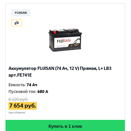
FUJISAN
Аккумулятор FUJISAN (74 Ач, 12 V) Прямая, L+ LB3
арт.FE741E
Емкость
:
74 Ач
Пусковой ток
:
680 A
8 320
руб.
7 654
руб.
при обмене
Купить в 1 клик