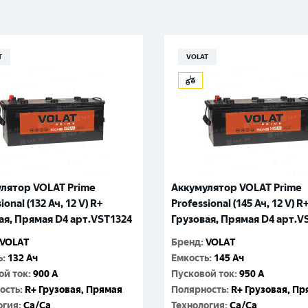
Великий Новгород
Санкт-Петербург
Гатчина
Смоленск
Москва
T
VOLAT
лятор VOLAT Prime
Аккумулятор VOLAT Prime
ional (132 Ач, 12 V) R+
Professional (145 Ач, 12 V) R
ая, Прямая D4 арт.VST1324
Грузовая, Прямая D4 арт.V
VOLAT
Бренд
:
VOLAT
ь
:
132 Ач
Емкость
:
145 Ач
ой ток
:
900 A
Пусковой ток
:
950 A
ость
:
R+ Грузовая, Прямая
Полярность
:
R+ Грузовая, П
огия
:
Ca/Ca
Технология
:
Ca/Ca