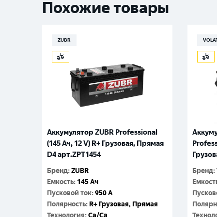
Похожие товары
ZUBR
VOLA
Аккумулятор ZUBR Professional
Аккуму
(145 Ач, 12 V) R+ Грузовая, Прямая
Profess
D4 арт.ZPT1454
Грузов
Бренд
:
ZUBR
Бренд
:
Емкость
:
145 Ач
Емкост
Пусковой ток
:
950 A
Пусков
Полярность
:
R+ Грузовая, Прямая
Полярн
Технология
:
Ca/Ca
Технол