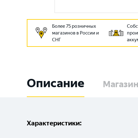
Более 75 розничных
Собс
магазинов в России и
прои
СНГ
акку
Описание
Магази
Характеристики: