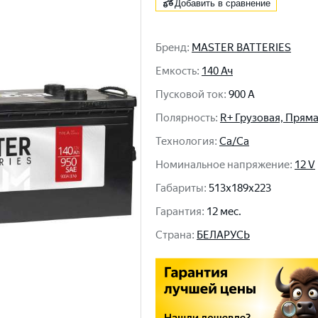
Добавить в сравнение
Бренд
:
MASTER BATTERIES
Емкость
:
140 Ач
Пусковой ток
:
900 A
Полярность
:
R+ Грузовая, Прям
Технология
:
Ca/Ca
Номинальное напряжение
:
12 V
Габариты
:
513x189x223
Гарантия
:
12 мес.
Cтрана
:
БЕЛАРУСЬ