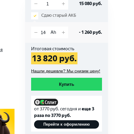
15 080
руб.
Сдаю старый АКБ
-
1 260
руб.
Итоговая стоимость
ая
13 820
руб.
Нашли дешевле? Мы снизим цену!
Купить
от
3770
руб. сегодня и
еще 3
раза по
3770
руб.
Перейти к оформлению