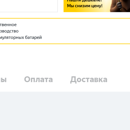
твенное
зводство
муляторных батарей
ны
Оплата
Доставка