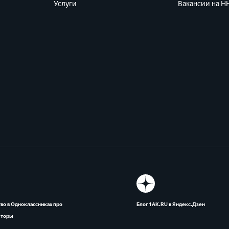
Услуги
Вакансии на HH
во в Одноклассниках про
Блог 1АК.RU в Яндекс.Дзен
яторы