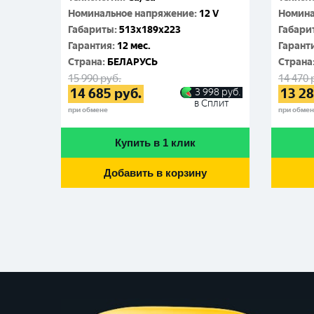
Номинальное напряжение
:
12 V
Номина
Габариты
:
513x189x223
Габари
Гарантия
:
12 мес.
Гарант
Cтрана
:
БЕЛАРУСЬ
Cтрана
15 990
руб.
14 470
14 685
руб.
13 2
3 998
руб.
в Сплит
при обмене
при обме
Купить в 1 клик
Добавить в корзину